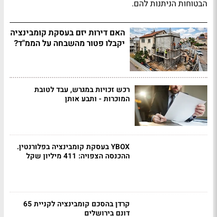
הבטוחות הניתנות להם.
האם דירות יזם בעסקת קומבינציה
יקבלו פטור מהשבחה על הממ"ד?
רכש זכויות במגרש, עבד לטובת
המוכרות - ותבע אותן
YBOX בעסקת קומבינציה בפלורנטין.
ההכנסה הצפויה: 411 מיליון שקל
קרדן בהסכם קומבינציה לקניית 65
דונם בירושלים