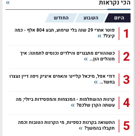
הכי נקראות
היום
השבוע
החודש
1
פוטר אחרי 29 שנה בלי שימוע, תבע 804 אלף - כמה
קיבל?
2
כשההורים מתבגרים והילדים נכנסים לתמונה: איך
מנהלים הון...
3
דודי אפל, מיכאל קליינר והאחים איציק ויפה דיין נעצרו
בחשד...
4
קרנות ההשתלמות - המנצחות והמפסידות ביולי; מה
עשתה הקרן שלכם?
5
התשואה בקרנות כספיות, מי הקרנות הטובות וכמה
תקבלו בהמשך?