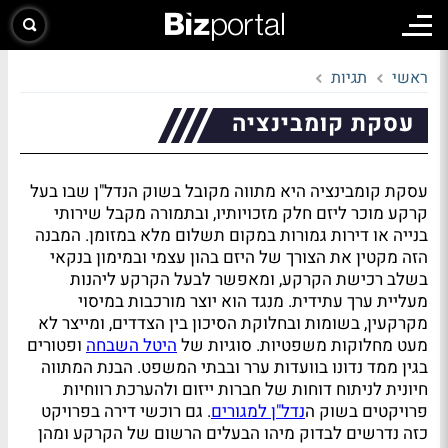
ראשי
תגיות
עסקת קומבינציה
עסקת קומבינציה היא מתווה מקובל בשוק הנדל"ן שבו בעל
קרקע מוכר ליזם חלק מזכויותיו, ובתמורה מקבל שירותי
בנייה או דירות גמורות במקום תשלום מלא במזומן. המבנה
הזה מקטין את הצורך של היזם בהון עצמי ובמימון בנקאי
בשלב רכישת הקרקע, ומאפשר לבעל הקרקע ליהנות
מעליית ערך עתידית. מנגד הוא יוצר מורכבות במיסוי
מקרקעין, בשומות ובחלוקת הסיכון בין הצדדים, ומייצר לא
מעט מחלוקות משפטיות. סוגיות של
היטל השבחה
ופטורים
בגין ממד נדונו בוועדות ערר ובבתי המשפט. הבנת המתווה
חיונית לניתוח דוחות של חברות ייזום ולהערכת רווחיות
פרויקטים בשוק ה
נדל"ן למגורים
. גם רוכשי דירה בפרויקט
כזה נדרשים לבדוק מיהו הבעלים הרשום של הקרקע ומהן