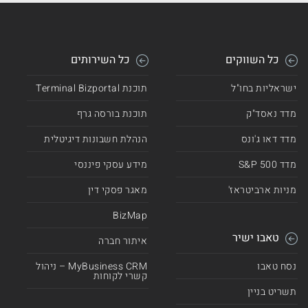
כל השווקים
כל השירותים
ישראליות בחו"ל
תוכנת Terminal Bizportal
מדד נאסד"ק
תוכנת בורסה גרף
מדד דאו ג'ונס
הנהלת חשבונות דיגיטלית
מדד 500 S&P
מידע עסקי פיננסי
מניות ארביטראז'
מאגר פסקי דין
BizMap
טאבו ישיר
איתור חברה
נסח טאבו
MyBusiness CRM – ניהול
קשרי לקוחות
תשריט בניין