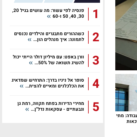
1
פנסיה לפי עשור: מה עושים בגיל 20,
30, 40, 50 ו-60
2
כשההורים מתבגרים והילדים נכנסים
לתמונה: איך מנהלים הון...
3
וורן באפט: עם מיליון דולר הייתי יכול
להשיג תשואה של 50%...
4
סופר אל ניניו בדרך: התרחיש שמדאיג
את הכלכלנים ומאיים להצית...
5
מחירי הדירות בפתח תקווה, רמת גן
וגבעתיים - עסקאות נדל"ן...
בודה: מתי
כאות