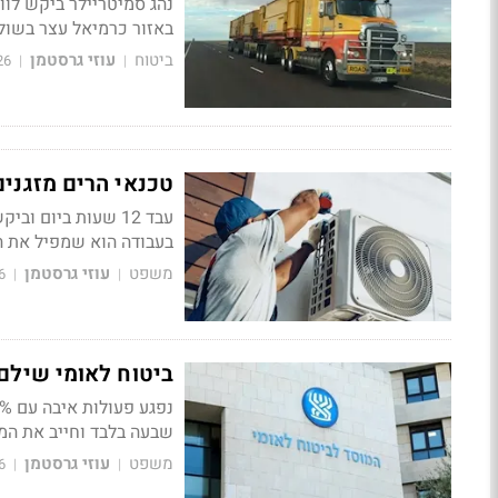
נהג סמיטריילר ביקש לוו
באזור כרמיאל עצר בשולי
ביטוח
עוזי גרסטמן
26
|
|
טכנאי הרים מזגנים של 90 קילו - בית הדין דחה את 
עבד 12 שעות ביום 
בעבודה הוא שמפיל את 
משפט
עוזי גרסטמן
6
|
|
ביטוח לאומי שילם 5,615 במקום 7,566 ולא הסביר את הפ
שבעה בלבד וחייב את המוסד להשלים 13,658 שקלי
משפט
עוזי גרסטמן
6
|
|