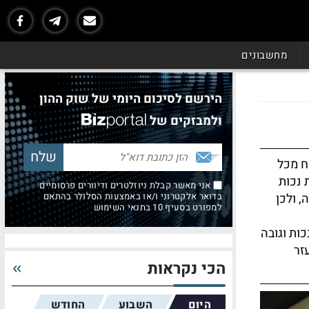
מחשבונים
הירשם לסיכום היומי של שוק ההון
ולמבזקים של
ח מכל
 נכות
אני מאשר קבלת ניוזלטרים ודיוורים פרסומיים
, ולכן
בדואר אלקטרוני ו/או באמצעות הסלולר בהתאם
למפורט בסעיף 10 בתנאי השימוש
ות וגובה
זר
הכי נקראות
היום
השבוע
החודש