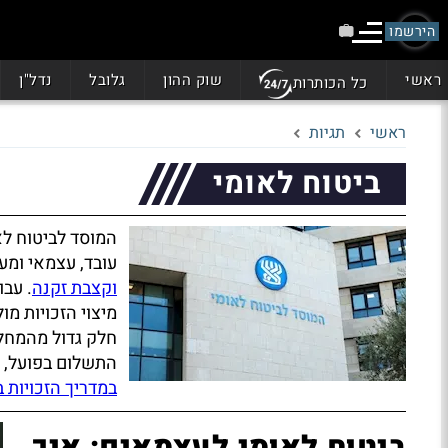
הירשמו
ראשי
שוק ההון
גלובל
נדל"ן
כל הכותרות
ראשי
תגיות
ביטוח לאומי
המוסד לביטוח לא
עובד, עצמאי ומע
וקצבת זקנה
. עב
מיצוי הזכויות מו
חלק גדול מהמחלו
התשלום בפועל,
במדריך הזכויות 