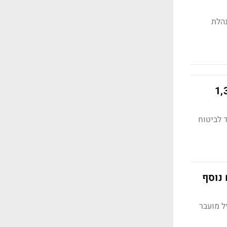
ף במנהלת
עד 91 יום, ותקרה יומית של 1,314
 לביטוח
נוסף
מעל 10,000 שקלים, ובמקביל מועבר