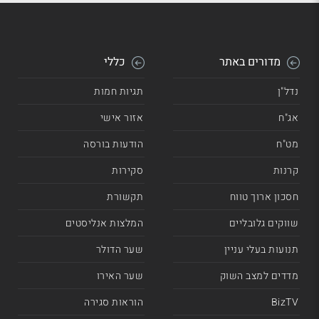
מדורים באתר
כללי
נדל"ן
תגיות חמות
אג"ח
אזור אישי
מט"ח
הודעות בורסה
קרנות
סקירות
חסכון ארוך טווח
תקשורת
שווקים גלובליים
המלצות אנליסטים
תנועות בעלי עניין
שער הדולר
מדדים למצב השוק
שער האירו
BizTV
הוראות סגירה