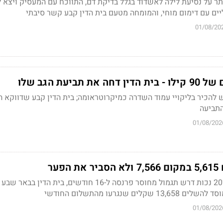
תר על נסיעת לילה לאשדוד בגלל בדיקת דם, התווכח עם המעסיק ויצא ל
ים עם דימום מוחי, והמומחה מטעם בית הדין קבע קשר סיבתי
01/08/20
תביעת הגב שלו
וביקש להכיר בליקויי עמוד השדרה כמיקרוטראומה; בית הדין קבע שדווקא הג
התביעה
01/08/202
ער
נפגע פעולות איבה עם 20% נכות דרש תגמול מחוסר פרנסה ל-16 חודשים, בית הדין 
ם שנגרעו מהתשלום החודשי
01/08/202