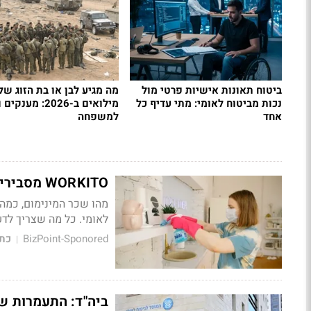
ביטוח תאונות אישיות פרטי מול
מה מגיע לבן או בת הזוג ש
נכות מביטוח לאומי: מתי עדיף כל
מילואים ב-2026: מ
אחד
למשפחה
WORKITO מסבירים מה חשוב לדעת על זכויות עובדי משק בית
מהו שכר המינימום, כמה 
לאומי. כל מה שצריך לדע
BizPoint-Sponored
כתי
|
ביה"ד: התעמרות ש