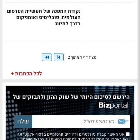
נקודת המפנה של תעשיית הפרסום
העולמית: פובליסיס ואומניקום
בדרך למיזוג
מציג דף 1 מתוך 2
לכל הכתבות +
הירשם לסיכום היומי של שוק ההון ולמבזקים של
אני מאשר קבלת ניוזלטרים ודיוורים פרסומיים בדואר אלקטרוני
ו/או באמצעות הסלולר בהתאם למפורט בסעיף 10 בתנאי השימוש