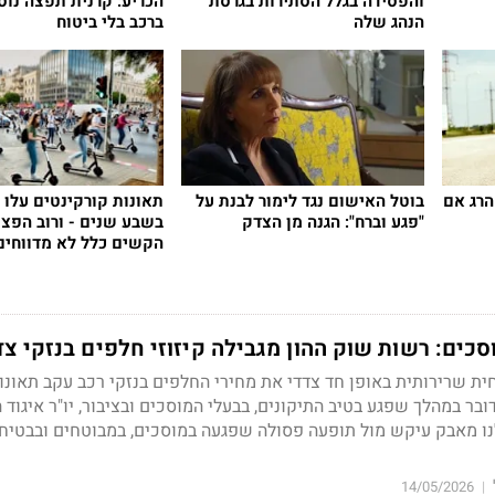
והפסידה בגלל הסתירות בגרסת
הכריע: קרנית תפצה נו
הנהג שלה
ברכב בלי ביטוח
הרג אם
בוטל האישום נגד לימור לבנת על
ת
"פגע וברח": הגנה מן הצדק
בשבע שנים - ורוב הפצו
הקשים כלל לא מדווחי
כים: רשות שוק ההון מגבילה קיזוזי חלפים בנזקי צד 
ית שרירותית באופן חד צדדי את מחירי החלפים בנזקי רכב עקב תאונות
ובר במהלך שפגע בטיב התיקונים, בבעלי המוסכים ובציבור, יו"ר איגוד 
ו מאבק עיקש מול תופעה פסולה שפגעה במוסכים, במבוטחים ובבטיחו
14/05/2026
|