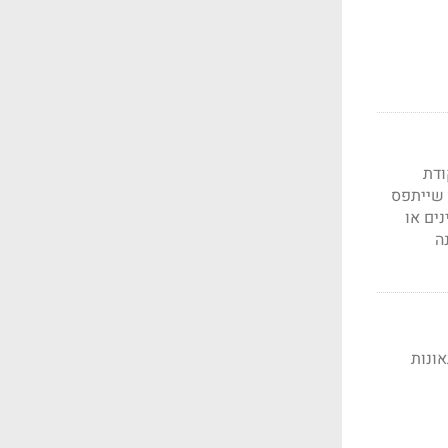
ודת
 שייתפס
 תקינים או
ה
 תאונות