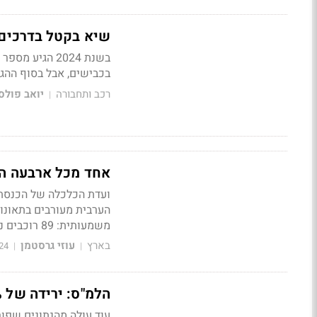
שיא בקטל בדרכים עם 439 הרוגים ב 2024 ועוד 26 מ
בשנת 2024 הג
בכבישים, אבל בסוף ההגה
רכב ותחבורה
יואב פולס
|
אחד מכל ארבעה הרו
ועדת הכלכלה של הכנסת ד
הערבית מעורבים בתאונות
משמעותית: 89 רוכבים נהרגו השנה, והסיכוי שלהם להיפגע גבוה פי 20 מנהגים ברכב פרטי
בארץ
עוזי גרסטמן
24
|
|
הלמ"ס: ירידה של 15% במספר תאונות הדרכים - ועלייה בתאונות הקטלניות