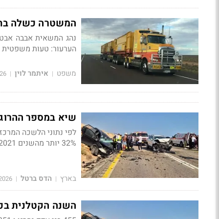
המשטרה כשלה בחק
נהג המשאית אבבה אבטה 
הערעור: טעות משפטית מ
משפט
איתמר לוין
26
|
|
שיא במספר ההרוגים בתאונות דרכי
לפי נתוני הלשכה המרכז
32% יותר מהשנים 2021 עד 2023
בארץ
הדס ברטל
2026
|
|
השנה הקטלנית בכבישים - 455 הרוגים. ה