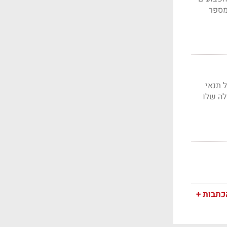
ם במספר
מאסר על תנאי
לה שלו
כתבות +