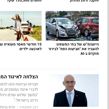
ותקבל 20% מהנזק
ותשלם 135,500 שקל
היועהמ"ש של בתי המשפט:
15 חודשי מאסר משאית ש
להעביר את "תביעות הפח" לבירור
לארבעה ילדים
מוקדם ב-AI
הצלחה לאיגוד המוס
חברות הביטוח נהגו להפח
לדברי איגוד המוסכים, מד
"
במשך שלוש שנים ניהלנ
הרכב בישראל."
רכב ותחבורה
הדס ברטל
|