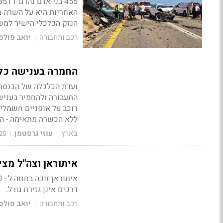
455 בני אדם נהרגו ו 2351 נפצעו קשה בכבישי ישראל בשנת 2025.
האחריות היא על השרה מי
הנזק הכלכלי הישיר למשק מעל 10 מיליארד שק
רכב ותחבורה
יואב פולס
|
החמרה בענישה כלפי
ועדת הכלכלה של הכנסת
התעבורה ולהחמיר בענישה
ללא הכשרה מתאימה - הגי
בארץ
עוזי גרסטמן
25
|
|
איתוראן וצה"ל מצי
דרכים אינן גזירת גורל.
רכב ותחבורה
יואב פולס
|