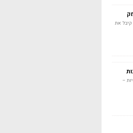
מק
 קיבל את
ות –