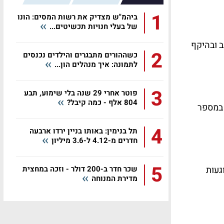
1
ביהמ"ש מצדיק את רשות המסים: הונו
של בעלי חנויות תכשיטים...
 ובהיקף
2
כשההורים מתבגרים והילדים נכנסים
לתמונה: איך מנהלים הון...
3
פוטר אחרי 29 שנה בלי שימוע, תבע
804 אלף - כמה קיבל?
 במספר
4
תל בנימין: באותו בניין ירדו ארבעה
חדרים מ-4.12 ל-3.6 מיליון
5
געות
שכר חדר ב-200 דולר - וזכה במחצית
מדירת המנוחה