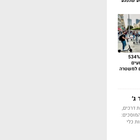
סע שנפגע
אונות קורקינטים עלו 534%
עים
ם למשטרה
ג׳
 דרכים,
המוסכים:
ת כלי