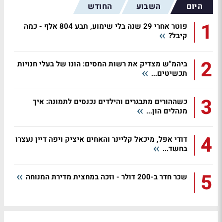
היום
השבוע
החודש
1
פוטר אחרי 29 שנה בלי שימוע, תבע 804 אלף - כמה
קיבל?
2
ביהמ"ש מצדיק את רשות המסים: הונו של בעלי חנויות
תכשיטים...
3
כשההורים מתבגרים והילדים נכנסים לתמונה: איך
מנהלים הון...
4
דודי אפל, מיכאל קליינר והאחים איציק ויפה דיין נעצרו
בחשד...
5
שכר חדר ב-200 דולר - וזכה במחצית מדירת המנוחה