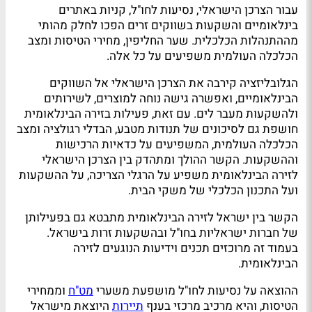
עבור הצרכן הישראלי, נסיעות לחו"ל, קניות באתרים
בינלאומיים והשקעות בשווקים זרים הפכו לחלק מהותי
מההתנהלות הכלכלית. שער החליפין, מחירי הטיסות ומצב
הכלכלה העולמית משפיעים על כל אלה.
הגלובליזציה קירבה את הצרכן הישראלי אל השווקים
הבינלאומיים, ואפשרה גישה נוחה למוצרים, לשירותים
ולהשקעות מעבר לים. עם זאת, פעילות בזירה הבינלאומית
חושפת גם לסיכונים של תנודות מטבע, הבדלי רגולציה ומצב
הכלכלה העולמית, המשפיעים על כדאיות הרכישות
וההשקעות. הקשר ההולך ומתהדק בין הצרכן הישראלי
לזירה הבינלאומית משפיע על הרגלי הצריכה, על ההשקעות
ועל התכנון הכלכלי של משקי הבית.
הקשר בין ישראל לזירה הבינלאומית מתבטא גם בפעילותן
של חברות ישראליות בחו"ל ובהשקעות זרות בישראל.
בעמוד זה מרוכזים תכנים וידיעות הנוגעים לזירה
הבינלאומית.
ההוצאה על נסיעות לחו"ל מושפעת משערי
מט"ח
וממחירי
הטיסות, והיא מרכיב מרכזי בענף
תיירות
היוצאת מישראל