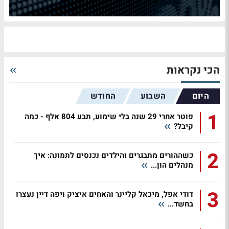
הכי נקראות
היום
השבוע
החודש
1
פוטר אחרי 29 שנה בלי שימוע, תבע 804 אלף - כמה
קיבל?
2
כשההורים מתבגרים והילדים נכנסים לתמונה: איך
מנהלים הון...
3
דודי אפל, מיכאל קליינר והאחים איציק ויפה דיין נעצרו
בחשד...