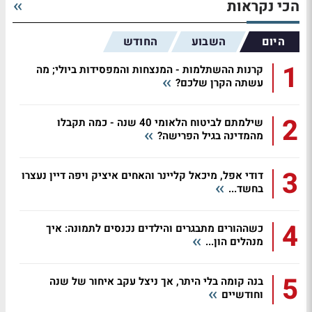
הכי נקראות
היום
השבוע
החודש
1
קרנות ההשתלמות - המנצחות והמפסידות ביולי; מה
עשתה הקרן שלכם?
2
שילמתם לביטוח הלאומי 40 שנה - כמה תקבלו
מהמדינה בגיל הפרישה?
3
דודי אפל, מיכאל קליינר והאחים איציק ויפה דיין נעצרו
בחשד...
4
כשההורים מתבגרים והילדים נכנסים לתמונה: איך
מנהלים הון...
5
בנה קומה בלי היתר, אך ניצל עקב איחור של שנה
וחודשיים