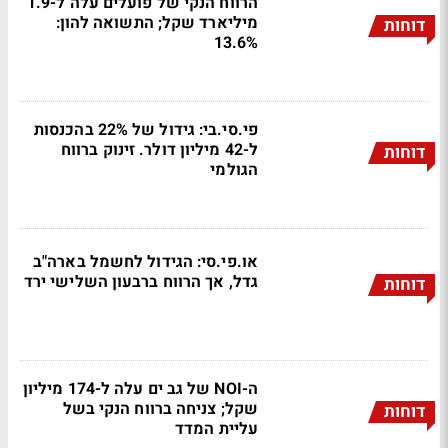
הרווח הנקי של פועלים עלה ל-1.9
מיליארד שקל; התשואה להון:
דוחות
13.6%
פי.סי.בי: גידול של 22% בהכנסות
ל-42 מיליון דולר. זינוק ברווח
דוחות
הגולמי
או.פי.סי: הגידול לחשמל בארה"ב
גדל, אך הרווח ברבעון השלישי ירד
דוחות
ה-NOI של גב ים עלה ל-174 מיליון
שקל; צניחה ברווח הנקי בשל
דוחות
עליית המדד