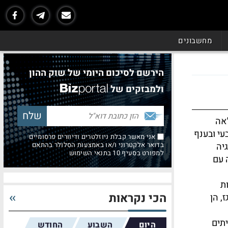
מחשבונים
הירשם לסיכום היומי של שוק ההון
ולמבזקים של
לאה
עי ובענף
אני מאשר קבלת ניוזלטרים ודיוורים פרסומיים
יה
בדואר אלקטרוני ו/או באמצעות הסלולר בהתאם
למפורט בסעיף 10 בתנאי השימוש
 עם
ת
הכי נקראות
, הן
יתים
היום
השבוע
החודש