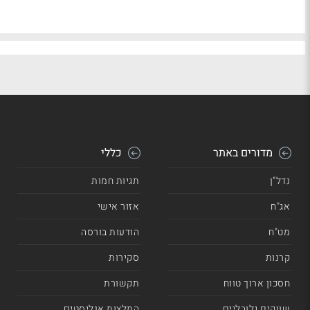
מדורים באתר
כללי
נדל"ן
תגיות חמות
אג"ח
אזור אישי
מט"ח
הודעות בורסה
קרנות
סקירות
חסכון ארוך טווח
תקשורת
שווקים גלובליים
המלצות אנליסטים