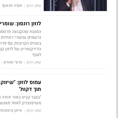
שוק ההון
תמיר חכמוף
|
לוזון רונסון: שומ
המצגת שהקבוצה פרסמה ב
נרשמים שיעורי רווחיות 
בשנים הקרובות, עם פרויק
לענף
שוק ההון
הרצי אהרון
|
|
תוך דקות"
"בעבר קנינו באור יהודה 
משיפוצניק לאחד מאנשי 
שוק ההון
איתן גרסטנפל
|