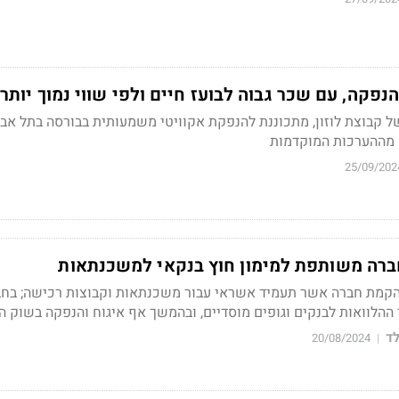
להנפקה, עם שכר גבוה לבועז חיים ולפי שווי נמוך יותר
 של קבוצת לוזון, מתכוננת להנפקת אקוויטי משמעותית בבורסה בתל אבי
 מההערכות המוקדמות
25/09/202
 חברה משותפת למימון חוץ בנקאי למשכנתאות
הקמת חברה אשר תעמיד אשראי עבור משכנתאות וקבוצות רכישה; בח
ההלוואות לבנקים וגופים מוסדיים, ובהמשך אף איגוח והנפקה בשוק הה
ד
20/08/2024
|