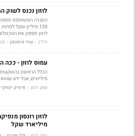
לוזון נכנס לשוק ה
החברה המשותפת תתמקד ב
120 מיליון שקל לפח
לוזון תספק את הטכנולוג
נדל"ן
עוזי גרסטמן
024
|
|
עמוס לוזון - ככה הרווחתי פי 70; ה
הכלל הראשון בהשקעות - 
מיליונים, אבל ידע שהוא גם יכול להרוו
שוק ההון
איציק יצחקי
|
מיליארד שקל
שוק ההון
צלי אהרון
4
|
|