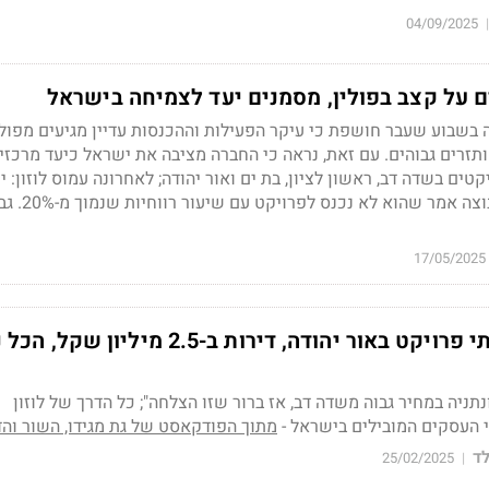
04/09/2025
|
רים על קצב בפולין, מסמנים יעד לצמיחה בישראל
שבוע שעבר חושפת כי עיקר הפעילות וההכנסות עדיין מגיעים מפולי
ותזרים גבוהים. עם זאת, נראה כי החברה מציבה את ישראל כיעד מרכזי
טים בשדה דב, ראשון לציון, בת ים ואור יהודה; לאחרונה עמוס לוזון: יו
הדירקטוריון של לוזון קבוצ
17/05/2025
עמוס לוזון: "שיווקתי פרויקט באור יהודה, דירות ב-2.5 מיליון
ונתניה במחיר גבוה משדה דב, אז ברור שזו הצלחה"; כל הדרך של לוזון
העסקים המובילים בישראל -
מתוך הפודקאסט של גת מגידו, השור והד
ד
25/02/2025
|