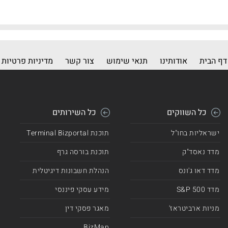
דף הבית
אודותינו
תנאי שימוש
צור קשר
מדיניות פרטיות
כל השווקים
כל השירותים
ישראליות בחו"ל
תוכנת Terminal Bizportal
מדד נאסד"ק
תוכנת בורסה גרף
מדד דאו ג'ונס
הנהלת חשבונות דיגיטלית
מדד 500 S&P
מידע עסקי פיננסי
מניות ארביטראז'
מאגר פסקי דין
BizMap