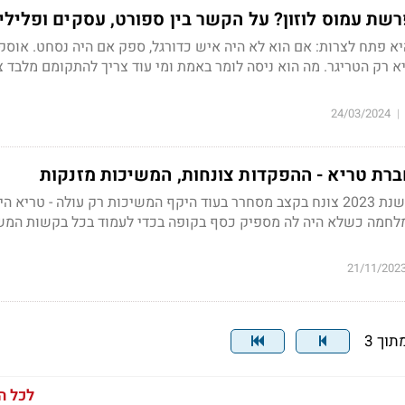
שת עמוס לוזון? על הקשר בין ספורט, עסקים ופלילי
א פתח לצרות: אם הוא לא היה איש כדורגל, ספק אם היה נסחט. אוסקר
 רק הטריגר. מה הוא ניסה לומר באמת ומי עוד צריך להתקומם מלבד צ
24/03/2024
|
ברת טריא - ההפקדות צונחות, המשיכות מזנקות
היקף ההפקדות בטריא בשנת 2023 צונח בקצב מסחרר בעוד היקף המשיכות רק עולה - טריא 
מלחמה כשלא היה לה מספיק כסף בקופה בכדי לעמוד בכל בקשות המש
21/11/202
לכל ה