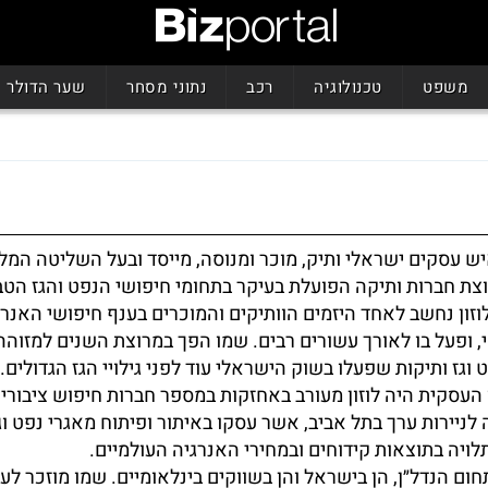
משפט
טכנולוגיה
רכב
נתוני מסחר
שער הדולר
איש עסקים ישראלי ותיק, מוכר ומנוסה, מייסד ובעל השליטה המ
בוצת חברות ותיקה הפועלת בעיקר בתחומי חיפושי הנפט והגז הטב
לוזון נחשב לאחד היזמים הוותיקים והמוכרים בענף חיפושי האנרג
 ופעל בו לאורך עשורים רבים. שמו הפך במרוצת השנים למזוהה
וגז ותיקות שפעלו בשוק הישראלי עוד לפני גילויי הגז הגדולים.
העסקית היה לוזון מעורב באחזקות במספר חברות חיפוש ציבוריו
ניירות ערך בתל אביב, אשר עסקו באיתור ופיתוח מאגרי נפט וגז
לויה בתוצאות קידוחים ובמחירי האנרגיה העולמיים.
חום הנדל״ן, הן בישראל והן בשווקים בינלאומיים. שמו מוזכר לע