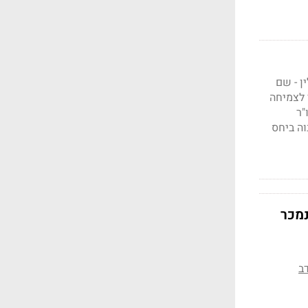
ן - שם
 לצמיחה
"ר
ה אמר שהוא לא נכנס לפרויקט עם שיעור רווחיות שנמוך מ-20%. גבוה ביחס
 שקל, הכל נמכר
ב