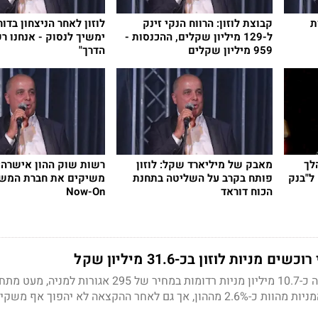
ת
קבוצת לוזון: הרווח הנקי זינק
לוזון לאחר הניצחון בדור
ל-129 מיליון שקלים, ההכנסות -
ימשיך לנסוק - אנחנו ר
959 מיליון שקלים
הדרך"
לך
מאבק של מיליארד שקל: לוזון
רשות שוק ההון אישרה: נ
להפיכת פלטפורמת ה-P2P ל"בנק
פותח בקרב על השליטה בתחנת
משיקים את חברת המש
הכוח דוראד
Now-On
 מניות לוזון בכ-31.6 מיליון שקל
חברת לוזון קבוצה הקצתה כ-10.7 מיליון מניות רדומות במחיר של 295 אגור
השוק, לשני משקיעים; המניות מהוות כ-2.6% מההון, אך גם לאחר ההקצאה לא יהפוך אף