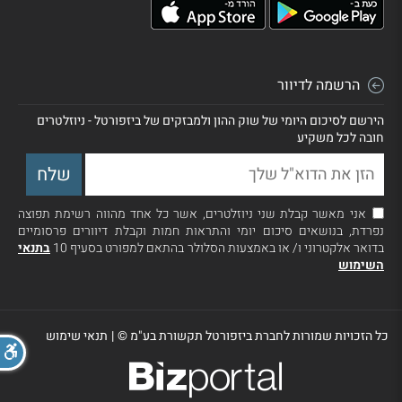
הרשמה לדיוור
הירשם לסיכום היומי של שוק ההון ולמבזקים של ביזפורטל - ניוזלטרים
חובה לכל משקיע
אני מאשר קבלת שני ניוזלטרים, אשר כל אחד מהווה רשימת תפוצה
נפרדת, בנושאים סיכום יומי והתראות חמות וקבלת דיוורים פרסומיים
בדואר אלקטרוני ו/ או באמצעות הסלולר בהתאם למפורט בסעיף 10
בתנאי
השימוש
כל הזכויות שמורות לחברת ביזפורטל תקשורת בע"מ ©
|
תנאי שימוש