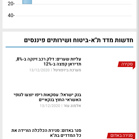
-20
-40
חדשות מדד ת"א-ביטוח ושירותים פיננסים
עליות שערים: דלק רכב זינקה ב-8%,
סקירה
תדיראן קפצה ב-12%
מערכת ביזפורטל
|
13/12/2020
בנק ישראל: עסקאות ריפו יוצעו לגופי
האשראי החוץ בנקאיים
אלמוג עזר
|
13/12/2020
סגר באדום: סגירת הכלכלה הורידה את
סגירה באדום
כל המדדים בת"א