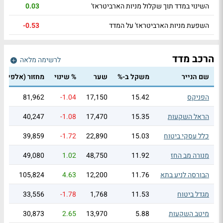
השינוי במדד תוך שקלול מניות הארביטראז'
0.03
השפעת מניות הארביטראז' על המדד
-0.53
הרכב מדד
לרשימה מלאה
שם הנייר
משקל ב-%
שער
% שינוי
מחזור
(אלפי ₪)
הפניקס
15.42
17,150
-1.04
81,962
הראל השקעות
15.35
17,470
-1.08
40,247
כלל עסקי ביטוח
15.03
22,890
-1.72
39,859
מנורה מב החז
11.92
48,750
1.02
49,080
הבורסה לניע בתא
11.76
12,200
4.63
105,824
מגדל ביטוח
11.53
1,768
-1.78
33,556
מיטב השקעות
5.88
13,970
2.65
30,873