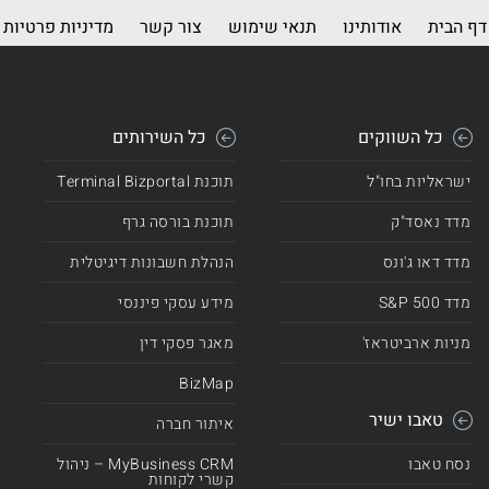
דף הבית
אודותינו
תנאי שימוש
צור קשר
מדיניות פרטיות
כל השווקים
כל השירותים
ישראליות בחו"ל
תוכנת Terminal Bizportal
מדד נאסד"ק
תוכנת בורסה גרף
מדד דאו ג'ונס
הנהלת חשבונות דיגיטלית
מדד 500 S&P
מידע עסקי פיננסי
מניות ארביטראז'
מאגר פסקי דין
BizMap
טאבו ישיר
איתור חברה
נסח טאבו
MyBusiness CRM – ניהול
קשרי לקוחות