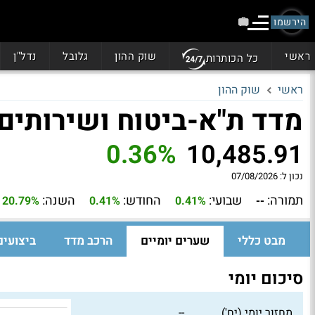
הירשמו
ראשי
שוק ההון
גלובל
נדל"ן
כל הכותרות
ראשי
שוק ההון
מדד ת"א-ביטוח ושירותים 
0.36%
10,485.91
נכון ל:
07/08/2026
תמורה:
שבועי:
החודש:
השנה:
20.79%
0.41%
0.41%
--
מבט כללי
שערים יומיים
הרכב מדד
ביצועים
סיכום יומי
מחזור יומי (יח')
--