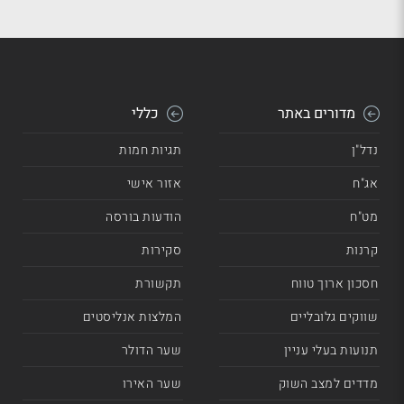
מדורים באתר
כללי
נדל"ן
תגיות חמות
אג"ח
אזור אישי
מט"ח
הודעות בורסה
קרנות
סקירות
חסכון ארוך טווח
תקשורת
שווקים גלובליים
המלצות אנליסטים
תנועות בעלי עניין
שער הדולר
מדדים למצב השוק
שער האירו