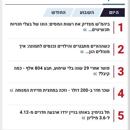
היום
השבוע
החודש
1
ביהמ"ש מצדיק את רשות המסים: הונו של בעלי חנויות
תכשיטים...
2
כשההורים מתבגרים והילדים נכנסים לתמונה: איך
מנהלים הון...
3
פוטר אחרי 29 שנה בלי שימוע, תבע 804 אלף - כמה
קיבל?
4
שכר חדר ב-200 דולר - וזכה במחצית מדירת המנוחה
5
תל בנימין: באותו בניין ירדו ארבעה חדרים מ-4.12
ל-3.6 מיליון