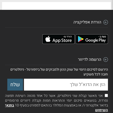
הורדת אפליקציה
הרשמה לדיוור
הירשם לסיכום היומי של שוק ההון ולמבזקים של ביזפורטל - ניוזלטרים
חובה לכל משקיע
אני מאשר קבלת שני ניוזלטרים, אשר כל אחד מהווה רשימת תפוצה
נפרדת, בנושאים סיכום יומי והתראות חמות וקבלת דיוורים פרסומיים
בדואר אלקטרוני ו/ או באמצעות הסלולר בהתאם למפורט בסעיף 10
בתנאי
השימוש