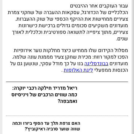
עבור העוקבים אחר ההיבטים
הכלכליים של הכדורגל, עסקאות ההעברה של שחקני צמרת
צעירים ממחישות את ההיקף הכספי של שוק ההעברות.
מועדונים משקיעים סכומים גדולים ברכישת כישרונות
צעירים, מתוך ציפייה לתשואה ספורטיבית וכלכלית לאורך
שנים.
מסלול הקידום שלו ממחיש כיצד מחלקות נוער אירופיות
הפכו למקור רווח: מכירת שחקן צעיר מממנת עונה שלמה.
מועדונים
בבונדסליגה
בנו על כך מודל עסקי, שנשען גם על
הכנסות ממפעלי
ליגת האלופות
.
ריאל מדריד חילקה רכבי יוקרה:
כמה שווים הרכבים של ויניסיוס
ואמבפה?
האם צרפת תלך עד הסוף ביורו וכמה
שווה שוער סרביה ראיקוביץ'?