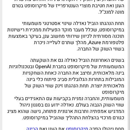
הענן ואת חטיבת מוצרי הענטרפרייז של מיקרוסופט בטרם
מונה למנכ"ל.
תחת הנהגתו הוביל נאדלה שינוי אסטרטגי משמעותי
במיקרוסופט, שכלל מעבר מוקד הפעילות ממכירת רישיונות
תוכנה מסורתית לכיוון שירותי מחשוב ענן, בעיקר באמצעות
פלטפורמת Azure, מהלך שתרם לעלייה ניכרת
בשווי השוק של החברה.
בשנים האחרונות הוביל נאדלה גם את השקעתה
המשמעותית של מיקרוסופט בחברת OpenAI ובטכנולוגיות
בינה מלאכותית, ומיצב את החברה כאחת השחקניות
המובילות בתחרות הגלובלית סביב פיתוח כלי בינה
מלאכותית יוצרת. תחת הנהגתו זינק שווי השוק של
מיקרוסופט
משמעותית, והחברה נמנית בקביעות עם התאגידים בעלי
שווי השוק הגבוה בעולם. נאדלה ידוע גם בסגנון ניהול
המדגיש אמפתיה ותרבות ארגונית פתוחה, גישה שהוא מציג
כגורם מרכזי בהצלחת התהליך שהוביל במיקרוסופט.
תחת ניהולו הפכה
מיקרוסופט
את הענן ואת
הבינה