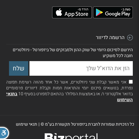
הרשמה לדיוור
הירשם לסיכום היומי של שוק ההון ולמבזקים של ביזפורטל - ניוזלטרים
חובה לכל משקיע
אני מאשר קבלת שני ניוזלטרים, אשר כל אחד מהווה רשימת תפוצה
נפרדת, בנושאים סיכום יומי והתראות חמות וקבלת דיוורים פרסומיים
בדואר אלקטרוני ו/ או באמצעות הסלולר בהתאם למפורט בסעיף 10
בתנאי
השימוש
כל הזכויות שמורות לחברת ביזפורטל תקשורת בע"מ ©
|
תנאי שימוש