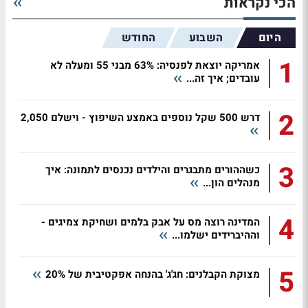
הכי נקראות
היום
השבוע
החודש
1
אמריקה יוצאת לפנסיה: 63% מבני 55 ומעלה לא
עובדים; איך זה...
2
דרש 500 שקל נוספים באמצע השיפוץ - וישלם 2,050
3
כשההורים מתבגרים והילדים נכנסים לתמונה: איך
מנהלים הון...
4
המדינה רוצה מס על אבק בלמים ושחיקת צמיגים -
וההיברידים ישלמו...
5
מצוקת הקבלנים: חג'ג' בהנחה אפקטיבית של 20%