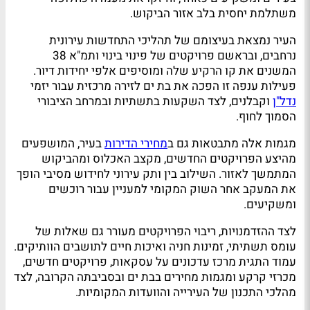
משתלמת יחסית בלב אזור הביקוש.
העיר נמצאת בעיצומם של תהליכי התחדשות עירונית
נרחבים, ובראשם פרויקטים של פינוי בינוי ותמ"א 38
המשנים את קו הרקיע שלה ומוסיפים אלפי יחידות דיור.
פעילות ענפה זו הפכה את בת ים לזירה מרכזית עבור יזמי
נדל"ן
וקבלנים, לצד השקעות בתשתיות ובמרחב הציבורי
הסמוך לחוף.
מגמות אלה מתבטאות גם ב
מחירי הדירות
בעיר, המושפעים
מהיצע הפרויקטים החדשים, מקצב האכלוס ומהביקוש
המתמשך לאזור. השילוב בין ותק עירוני לחידוש מסיבי הופך
את המעקב אחר השוק המקומי למעניין עבור רוכשים
ומשקיעים.
לצד ההזדמנויות, ריבוי הפרויקטים מעורר גם שאלות של
עומס תשתיתי, זמינות חניה ואיכות חיים לתושבים הוותיקים.
עמוד התגית מרכז עדכונים על עסקאות, פרויקטים חדשים,
מכרזי קרקע ומגמות מחירים בבת ים ובסביבתה הקרובה, לצד
מהלכי התכנון של העירייה והוועדות המקומיות.