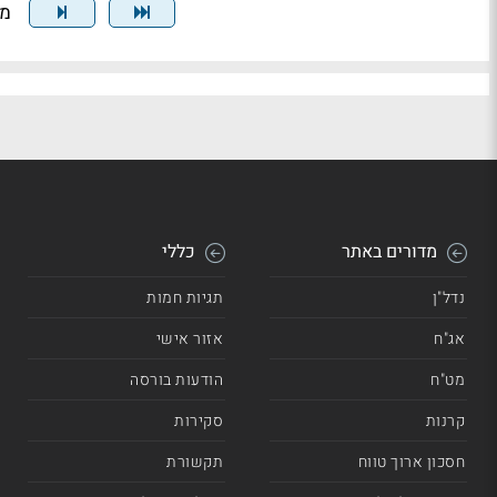
מצי
מדורים באתר
כללי
נדל"ן
תגיות חמות
אג"ח
אזור אישי
מט"ח
הודעות בורסה
קרנות
סקירות
חסכון ארוך טווח
תקשורת