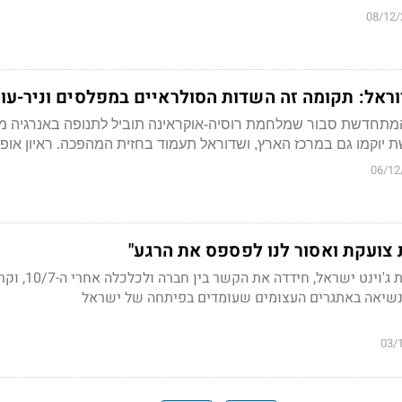
08/12/
דוראל: תקומה זה השדות הסולראיים במפלסים וניר-עוז
המתחדשת סבור שמלחמת רוסיה-אוקראינה תוביל לתנופה באנרגיה 
יוקמו גם במרכז הארץ, ושדוראל תעמוד בחזית המהפכה. ראיון אופט
06/12
צועקת ואסור לנו לפספס את הרגע"
הדס מינקה ברנד, מנכ"לית ג'וינט ישראל, חידדה את הקש
נשיאה באתגרים העצומים שעומדים בפיתחה של ישראל
03/