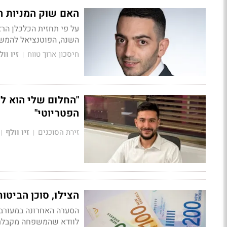
האם שוק המניות היש
על פי תחזית הכלכלן הרא
השנה, הפוטנציאל להמשך 
חיסכון ארוך טווח
זיו וול
|
"החלום שלי הוא ל
הפטריוטי"
זירת הסוכנים
זיו וולף
|
|
הצילו, סוכן הביט
הסערה האחרונה במעורבות
לוודא שהמשפחה מקבלת 