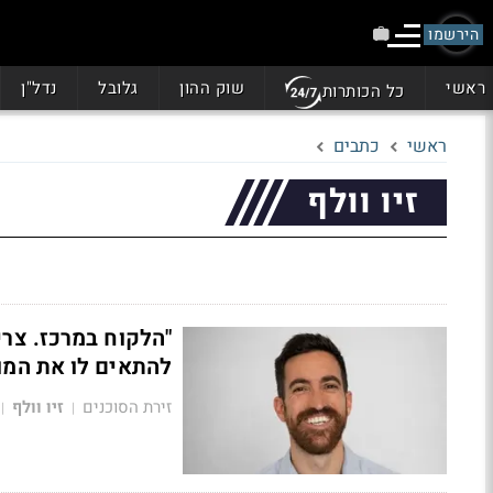
הירשמו
ראשי
שוק ההון
גלובל
נדל"ן
כל הכותרות
ראשי
כתבים
זיו וולף
"הלקוח במרכז. צרי
להתאים לו את המוצ
זירת הסוכנים
זיו וולף
|
|