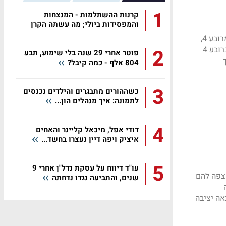
1
קרנות ההשתלמות - המנצחות
והמפסידות ביולי; מה עשתה הקרן
שלכם?
רק רחוב אחד מפריד ביניהם, אך דירות חדשות ברובע 3 נסחרות בממוצע בשווי גבוה יותר למ"ר מרובע 4,
בפער המגיע לעיתים לכ-35%. עם זאת, לא כל רחוב ברובע 3 מתומחר ברף הגבוה ולא כל עסקה ברובע 4
2
פוטר אחרי 29 שנה בלי שימוע, תבע
804 אלף - כמה קיבל?
3
כשההורים מתבגרים והילדים נכנסים
לתמונה: איך מנהלים הון...
4
דודי אפל, מיכאל קליינר והאחים
איציק ויפה דיין נעצרו בחשד...
5
עו"ד דיווח על עסקת נדל"ן אחרי 9
מצפה להם
שנים, והתביעה נגדו נדחתה
אה יציבה