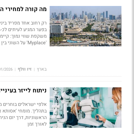
מה קורה למחירי הנדל"ן ברו
משקפת שווי נמוך: קיימי
'Myplace' על השוני בין הרובעים
בארץ
זיו וולף
01/2026
|
|
ניתוח לייזר בעיני
אלפי ישראלים בוחרים מד
בתהליך. מומחי 'אסותא 
הראשוניות, דרך יום הני
לאורך זמן