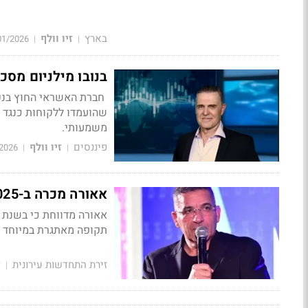
בארץ
זיו וולף
01/2026
|
|
בנובו מילניום מסכמים את 2025: ״הריבית צפויה
שהועמדו ללקוחות כנגד 
משמעותי.
פיננסים
זיו וולף
2026
|
|
אאורה מכרה ב-2025 למעלה מאלף דירות
תקופה מאתגרת במיוחד 
זירת התחדשות עירונית
ז
|