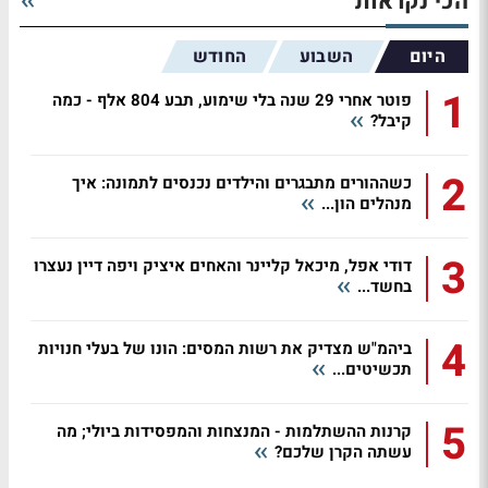
הכי נקראות
היום
השבוע
החודש
1
פוטר אחרי 29 שנה בלי שימוע, תבע 804 אלף - כמה
קיבל?
2
כשההורים מתבגרים והילדים נכנסים לתמונה: איך
מנהלים הון...
3
דודי אפל, מיכאל קליינר והאחים איציק ויפה דיין נעצרו
בחשד...
4
ביהמ"ש מצדיק את רשות המסים: הונו של בעלי חנויות
תכשיטים...
5
קרנות ההשתלמות - המנצחות והמפסידות ביולי; מה
עשתה הקרן שלכם?