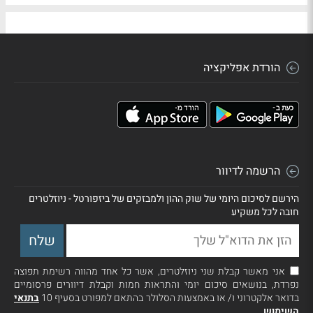
הורדת אפליקציה
הרשמה לדיוור
הירשם לסיכום היומי של שוק ההון ולמבזקים של ביזפורטל - ניוזלטרים
חובה לכל משקיע
אני מאשר קבלת שני ניוזלטרים, אשר כל אחד מהווה רשימת תפוצה
נפרדת, בנושאים סיכום יומי והתראות חמות וקבלת דיוורים פרסומיים
בדואר אלקטרוני ו/ או באמצעות הסלולר בהתאם למפורט בסעיף 10
בתנאי
השימוש