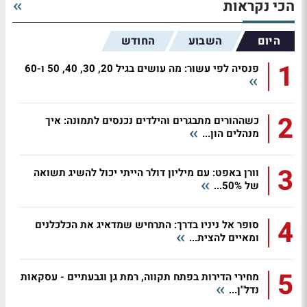
הכי נקראות
היום
השבוע
החודש
1
פנסיה לפי עשור: מה עושים בגיל 20, 30, 40, 50 ו-60
2
כשההורים מתבגרים והילדים נכנסים לתמונה: איך
מנהלים הון...
3
וורן באפט: עם מיליון דולר הייתי יכול להשיג תשואה
של 50%...
4
סופר אל ניניו בדרך: התרחיש שמדאיג את הכלכלנים
ומאיים להצית...
5
מחירי הדירות בפתח תקווה, רמת גן וגבעתיים - עסקאות
נדל"ן...