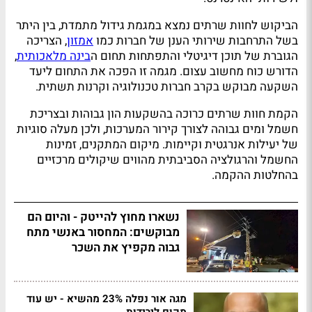
הביקוש לחוות שרתים נמצא במגמת גידול מתמדת, בין היתר
בשל התרחבות שירותי הענן של חברות כמו
אמזון
, הצריכה
הגוברת של תוכן דיגיטלי והתפתחות תחום ה
בינה מלאכותית
,
הדורש כוח מחשוב עצום. מגמה זו הפכה את התחום ליעד
השקעה מבוקש בקרב חברות טכנולוגיה וקרנות תשתית.
הקמת חוות שרתים כרוכה בהשקעות הון גבוהות ובצריכת
חשמל ומים גבוהה לצורך קירור המערכות, ולכן מעלה סוגיות
של יעילות אנרגטית וקיימות. מיקום המתקנים, זמינות
החשמל והרגולציה הסביבתית מהווים שיקולים מרכזיים
בהחלטות ההקמה.
נשארו מחוץ להייטק - והיום הם
מבוקשים: המחסור באנשי מתח
גבוה מקפיץ את השכר
מגה אור נפלה 23% מהשיא - יש עוד