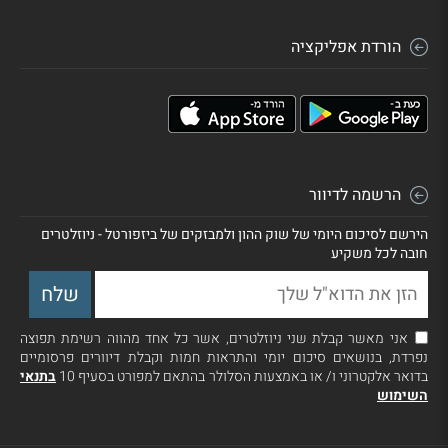
הורדת אפליקציה
הרשמה לדיוור
הירשם לסיכום היומי של שוק ההון ולמבזקים של ביזפורטל - ניוזלטרים
חובה לכל משקיע
אני מאשר קבלת שני ניוזלטרים, אשר כל אחד מהווה רשימת תפוצה
נפרדת, בנושאים סיכום יומי והתראות חמות וקבלת דיוורים פרסומיים
בדואר אלקטרוני ו/ או באמצעות הסלולר בהתאם למפורט בסעיף 10
בתנאי
השימוש