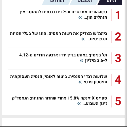
היום
השבוע
החודש
1
כשההורים מתבגרים והילדים נכנסים לתמונה: איך
מנהלים הון...
2
ביהמ"ש מצדיק את רשות המסים: הונו של בעלי חנויות
תכשיטים...
3
תל בנימין: באותו בניין ירדו ארבעה חדרים מ-4.12
ל-3.6 מיליון
4
שלושת רבדי הפנסיה: ביטוח לאומי, פנסיה תעסוקתית
וחיסכון פרטי
5
ספייס X זינקה 15.8% אחרי שחרור המניות; הנאסד״ק
זינק השבוע...