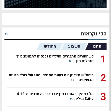
הכי נקראות
היום
השבוע
החודש
1
כשההורים מתבגרים והילדים נכנסים לתמונה: איך
מנהלים הון...
2
ביהמ"ש מצדיק את רשות המסים: הונו של בעלי חנויות
תכשיטים...
3
תל בנימין: באותו בניין ירדו ארבעה חדרים מ-4.12
ל-3.6 מיליון