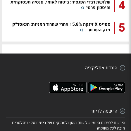
4
שלושת רבדי הפנסיה: ביטוח לאומי, פנסיה תעסוקתית
וחיסכון פרטי
5
ספייס X זינקה 15.8% אחרי שחרור המניות; הנאסד״ק
זינק השבוע...
הורדת אפליקציה
הרשמה לדיוור
הירשם לסיכום היומי של שוק ההון ולמבזקים של ביזפורטל - ניוזלטרים
חובה לכל משקיע