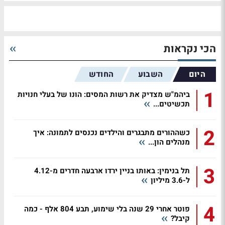
הכי נקראות
היום
השבוע
החודש
1
ביהמ"ש מצדיק את רשות המסים: הונו של בעלי חנויות
תכשיטים...
2
כשההורים מתבגרים והילדים נכנסים לתמונה: איך
מנהלים הון...
3
תל בנימין: באותו בניין ירדו ארבעה חדרים מ-4.12
ל-3.6 מיליון
4
פוטר אחרי 29 שנה בלי שימוע, תבע 804 אלף - כמה
קיבל?