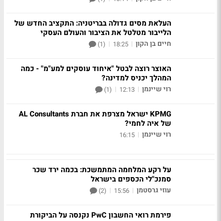
העלאת מסים גדולה בבריטניה: התקציב החדש של
הלייבור מטלטל את הציבור והעולם העסקי
חיים בן הקון
|
|
(1)
18:25
האוצר רוצה לבטל "איחוד עוסקים למע"מ" - כמה
המהלך יכניס למדינה?
רוי שיינמן
|
|
(1)
12:13
KPMG ישראל מצרפת את חברת AL Consultants
של איה לחמי?
רוי שיינמן
|
16:15
על רקע המלחמה המתמשכת: בכמה ירד שכר
סמנכ"לי הכספים בישראל
עוזי גרסטמן
|
|
(2)
15:56
פירמת רואי החשבון PwC נקנסה על הביקורת