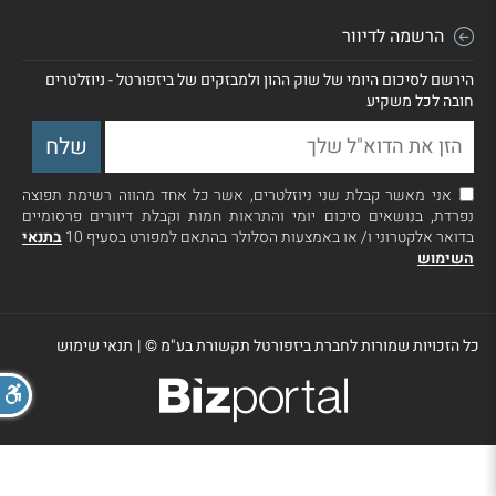
הרשמה לדיוור
הירשם לסיכום היומי של שוק ההון ולמבזקים של ביזפורטל - ניוזלטרים
חובה לכל משקיע
אני מאשר קבלת שני ניוזלטרים, אשר כל אחד מהווה רשימת תפוצה
נפרדת, בנושאים סיכום יומי והתראות חמות וקבלת דיוורים פרסומיים
בדואר אלקטרוני ו/ או באמצעות הסלולר בהתאם למפורט בסעיף 10
בתנאי
השימוש
כל הזכויות שמורות לחברת ביזפורטל תקשורת בע"מ ©
|
תנאי שימוש