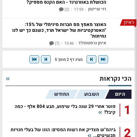
הכושלת באוורגרנד - האם הקנס מספיק?
רוי שיינמן
|
|
(2)
17:59
ראיון
האוצר מאמץ מס חברות מינימלי של 15%:
"האטרקטיביות של ישראל תרד, כשגם כך יש לנו
נחיתות"
איתן גרסטנפלד
|
|
(7)
15:46
מציג דף 2 מתוך 5
הכי נקראות
היום
השבוע
החודש
1
פוטר אחרי 29 שנה בלי שימוע, תבע 804 אלף - כמה
קיבל?
2
ביהמ"ש מצדיק את רשות המסים: הונו של בעלי חנויות
תכשיטים...