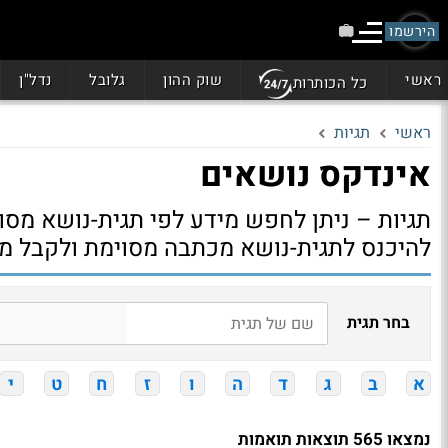
הירשמו
ראשי
שוק ההון
גלובל
נדל"ן
כל הכותרות
ראשי
תגיות
אינדקס נושאים
תגיות – ניתן לחפש מידע לפי תגית-נושא מסוי
להיכנס לתגית-נושא מכתבה מסוימת ולקבל מי
בחר תגית
א
ב
ג
ד
ה
ו
ז
ח
ט
י
נמצאו 565 תוצאות תואמות