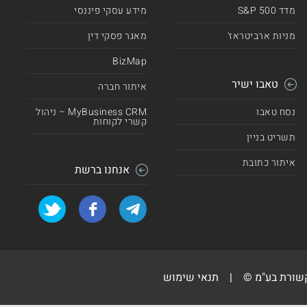
מדד 500 S&P
מידע עסקי פיננסי
מניות ארביטראז'
מאגר פסקי דין
BizMap
טאבו ישיר
איתור חברה
נסח טאבו
MyBusiness CRM – ניהול
קשרי לקוחות
תשריט בניין
איתור כתובת
אנחנו ברשת
קשורת בע"מ ©
|
תנאי שימוש