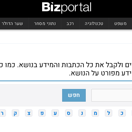
משפט
טכנולוגיה
רכב
נתוני מסחר
שער הדולר
ם ולקבל את כל הכתבות והמידע בנושא. כמו כן,
דע מפורט על הנושא.
חפש
כ
ל
מ
נ
ס
ע
פ
צ
ק
ר