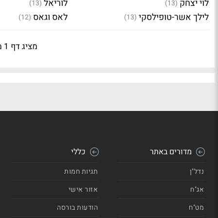
לוי יצחק
לוריאל
(13)
(13)
לילך אשר-טופילסקי
לאס וגאס
(12)
(13)
מציג דף 1 מתוך 7
מדורים באתר
כללי
נדל"ן
תגיות חמות
אג"ח
אזור אישי
מט"ח
הודעות בורסה