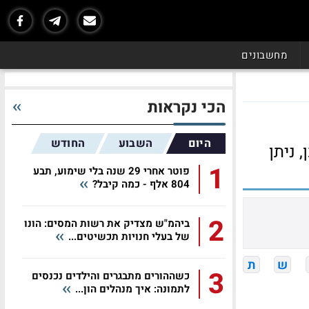
מחשבונים
הכי נקראות
היום
השבוע
החודש
 ניתן
1
פוטר אחרי 29 שנה בלי שימוע, תבע
804 אלף - כמה קיבל?
2
ביהמ"ש מצדיק את רשות המסים: הונו
של בעלי חנויות תכשיטים...
ש
ת
3
כשההורים מתבגרים והילדים נכנסים
לתמונה: איך מנהלים הון...