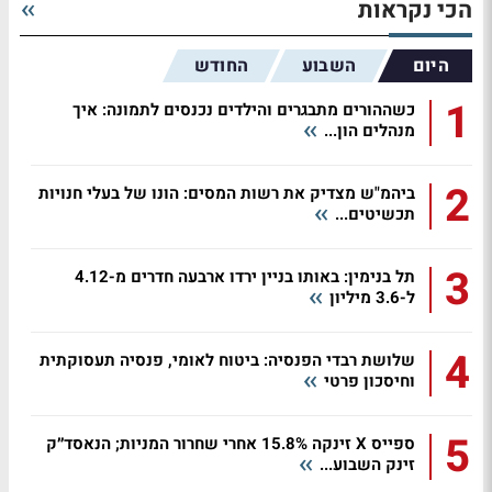
הכי נקראות
היום
השבוע
החודש
1
כשההורים מתבגרים והילדים נכנסים לתמונה: איך
מנהלים הון...
2
ביהמ"ש מצדיק את רשות המסים: הונו של בעלי חנויות
תכשיטים...
3
תל בנימין: באותו בניין ירדו ארבעה חדרים מ-4.12
ל-3.6 מיליון
4
שלושת רבדי הפנסיה: ביטוח לאומי, פנסיה תעסוקתית
וחיסכון פרטי
5
ספייס X זינקה 15.8% אחרי שחרור המניות; הנאסד״ק
זינק השבוע...