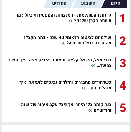
היום
השבוע
החודש
1
קרנות ההשתלמות - המנצחות והמפסידות ביולי; מה
עשתה הקרן שלכם?
2
שילמתם לביטוח הלאומי 40 שנה - כמה תקבלו
מהמדינה בגיל הפרישה?
3
דודי אפל, מיכאל קליינר והאחים איציק ויפה דיין נעצרו
בחשד...
4
כשההורים מתבגרים והילדים נכנסים לתמונה: איך
מנהלים הון...
5
בנה קומה בלי היתר, אך ניצל עקב איחור של שנה
וחודשיים