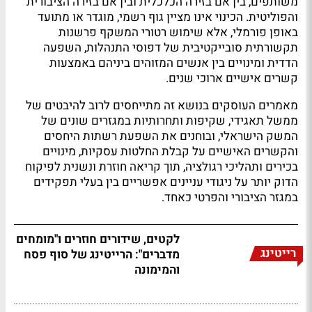
משותפים, בין אם בזירה הכלכלית ובין אם בזירה הציבורית
והפוליטית. הכינוי אינו מציין גוף רשמי, מוגדר או מתועד
באופן פורמלי, אלא שימוש רטורי המשקף פרשנות
תקשורתית סובייקטיבית של דפוסי התנהלות, השפעה
הדדית ומינויים בין אנשים המזוהים ביניהם באמצעות
קשרים אישיים ארוכי שנים.
מאמרים העוסקים בנושא זה מתייחסים לרוב להיבטים של
ממשל תאגידי, שקיפות ותחרותיות במגזרים שונים של
המשק הישראלי, ובוחנים את השפעת רשתות היחסים
והקשרים האישיים על קבלת החלטות עסקיות, מינויים
בכירים ותהליכי רגולציה, תוך קריאה חוזרת ונשנית לפיקוח
הדוק יותר על ניגודי עניינים אפשריים בין בעלי תפקידים
במגזר הציבורי והפרטי כאחד.
לקטים, שידורים חוזרים ו"מומחים
רייטינג
מדברים": הרייטינג של סוף פסח
והמימונה