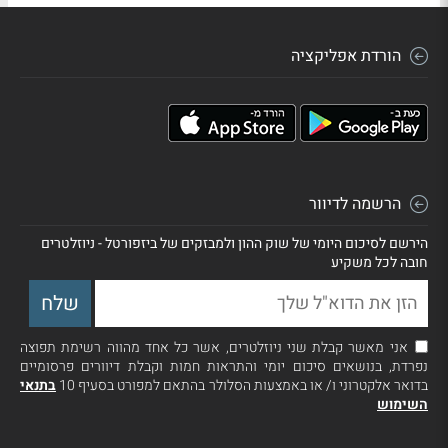
הורדת אפליקציה
הרשמה לדיוור
הירשם לסיכום היומי של שוק ההון ולמבזקים של ביזפורטל - ניוזלטרים
חובה לכל משקיע
אני מאשר קבלת שני ניוזלטרים, אשר כל אחד מהווה רשימת תפוצה
נפרדת, בנושאים סיכום יומי והתראות חמות וקבלת דיוורים פרסומיים
בדואר אלקטרוני ו/ או באמצעות הסלולר בהתאם למפורט בסעיף 10
בתנאי
השימוש