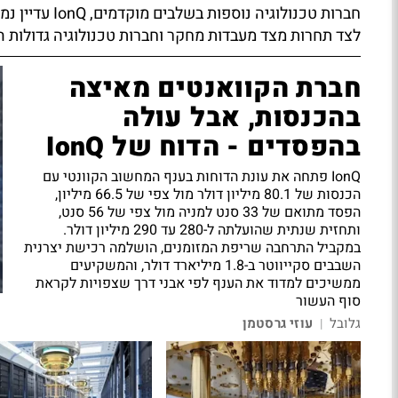
חברות טכנולוגיה נוספות בשלבים מוקדמים, IonQ עדיין נמצאת בתהליך פיתוח מסחרי של הטכנולוגיה,
לצד תחרות מצד מעבדות מחקר וחברות טכנולוגיה גדולות ה
חברת הקוואנטים מאיצה
בהכנסות, אבל עולה
בהפסדים - הדוח של IonQ
IonQ פתחה את עונת הדוחות בענף המחשוב הקוונטי עם
הכנסות של 80.1 מיליון דולר מול צפי של 66.5 מיליון,
הפסד מתואם של 33 סנט למניה מול צפי של 56 סנט,
ותחזית שנתית שהועלתה ל-280 עד 290 מיליון דולר.
במקביל התרחבה שריפת המזומנים, הושלמה רכישת יצרנית
השבבים סקייווטר ב-1.8 מיליארד דולר, והמשקיעים
ממשיכים למדוד את הענף לפי אבני דרך שצפויות לקראת
סוף העשור
גלובל
עוזי גרסטמן
|