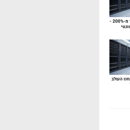
מניית IonQ זינקה ביותר מ-200% -
נטי
: "אנחנו השלב