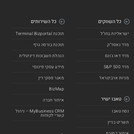
כל השווקים
כל השירותים
ישראליות בחו"ל
תוכנת Terminal Bizportal
מדד נאסד"ק
תוכנת בורסה גרף
מדד דאו ג'ונס
הנהלת חשבונות דיגיטלית
מדד 500 S&P
מידע עסקי פיננסי
מניות ארביטראז'
מאגר פסקי דין
BizMap
טאבו ישיר
איתור חברה
נסח טאבו
MyBusiness CRM – ניהול
קשרי לקוחות
תשריט בניין
איתור כתובת