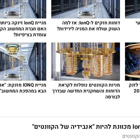
עי
דוחות חזקים ל-IonQ: אז למה
השוק שולח את המניה לירידות?
האם חברת המחשוב הקוו
עומדת בציפיות?
לזנק
מניות הקוונטים נופלות לקראת
מניית IONQ מזנקת
הדוחות והשחקנית החדשה שבדרך
הבא במהפכת המחשוב"
לבורסה