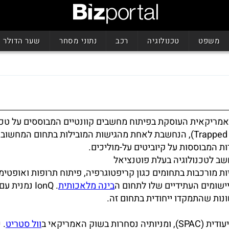
משפט
טכנולוגיה
רכב
נתוני מסחר
שער הדולר
רה אמריקאית העוסקת בפיתוח מחשבים קוונטיים המבוססים על טכנ
לכידת יונים (Trapped Ion), הנחשבת לאחת מהגישות המובילות בתחום המחשו
ת המבוססות על קיוביטים על-מוליכים.
שב לטכנולוגיה בעלת פוטנציאל
ות מורכבות בתחומים כגון קריפטוגרפיה, פיתוח תרופות ואופטימי
שומים העתידיים שלו לתחום ה
בינה מלאכותית
. IonQ נמנית
נות שהתמקדו ייחודית בתחום זה.
 האמריקאי ב
וול סטריט
. 