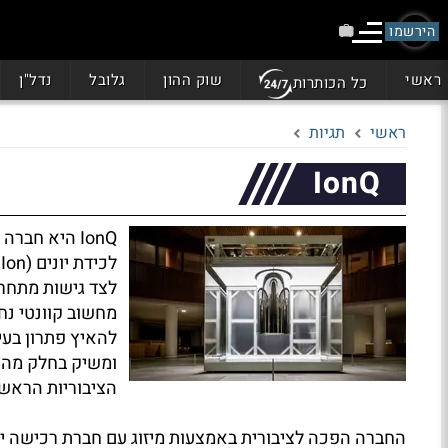
הירשמו
ראשי
שוק ההון
גלובל
נדל"ן
כל הכותרות
ראשי
תגיות
IonQ
IonQ היא חב
לצד גישות מתחרו
מחשוב קוונטי נח
להאיץ פתרון בעי
ומשיק בחלק מהיי
הציבוריות הראשו
החברה הפכה לציבורית באמצעות מיזוג עם חברת רכישה ייעודית (SPAC), ומניותיה נסחרות בשוק