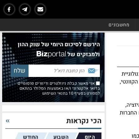
מחשבונים
הירשם לסיכום היומי של שוק ההון
ולמבזקים של
ולוגיית
ב הקוונטי,
אני מאשר קבלת ניוזלטרים ודיוורים פרסומיים
בדואר אלקטרוני ו/או באמצעות הסלולר בהתאם
למפורט בסעיף 10 בתנאי השימוש
זציה,
 עם החברות
הכי נקראות
כמו
היום
השבוע
החודש