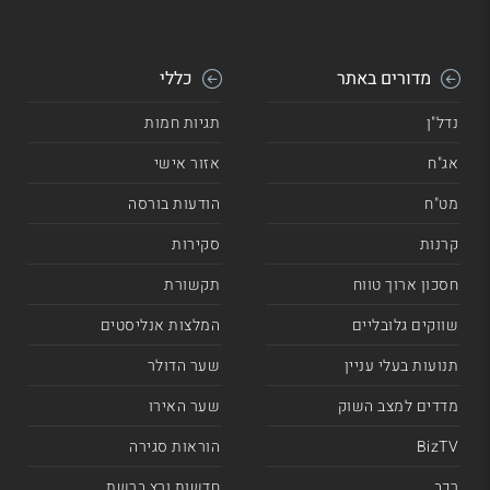
מדורים באתר
כללי
נדל"ן
תגיות חמות
אג"ח
אזור אישי
מט"ח
הודעות בורסה
קרנות
סקירות
חסכון ארוך טווח
תקשורת
שווקים גלובליים
המלצות אנליסטים
תנועות בעלי עניין
שער הדולר
מדדים למצב השוק
שער האירו
BizTV
הוראות סגירה
רכב
חדשות ורץ ברשת