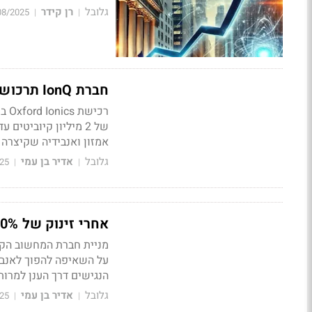
גלובל
רן קידר
08/2025
|
|
חברת IonQ תרכוש את Oxford Ionics ביותר ממיליארד דולר
אמזון ואנבידיה שקיצרה 
גלובל
אדיר בן עמי
25
|
|
אחרי זינוק של 440%: החברה שרוצה להיות אנבידיה של המחשוב הקוונטי
מניית חברת המחשוב הקו
על השאיפה להפוך לאנבי
הנגישים דרך הענן למרות אתגרי רווח
גלובל
אדיר בן עמי
25
|
|