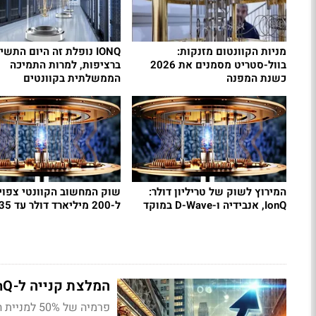
מניות הקוונטום מזנקות:
IONQ נופלת זה היום התשי
בוול-סטריט מסמנים את 2026
ברציפות, למרות התמיכה
כשנת המפנה
הממשלתית בקוונטים
המירוץ לשוק של טריליון דולר:
שוק המחשוב הקוונטי צפוי 
IonQ, אנבידיה ו-D-Wave במוקד
ל-200 מיליארד דולר עד 2035
המלצת קנייה ל-IonQ מכוונת להיות "אנבידיה של הקוונטים"
פרמיה של 50% למניית הקוונטים