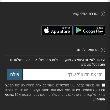
הורדת אפליקציה
הרשמה לדיוור
הירשם לסיכום היומי של שוק ההון ולמבזקים של ביזפורטל - ניוזלטרים
חובה לכל משקיע
אני מאשר קבלת שני ניוזלטרים, אשר כל אחד מהווה רשימת תפוצה
נפרדת, בנושאים סיכום יומי והתראות חמות וקבלת דיוורים פרסומיים
בדואר אלקטרוני ו/ או באמצעות הסלולר בהתאם למפורט בסעיף 10
בתנאי
השימוש