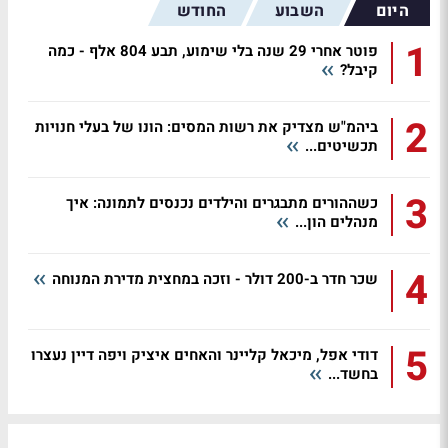
היום
השבוע
החודש
1
פוטר אחרי 29 שנה בלי שימוע, תבע 804 אלף - כמה
קיבל?
2
ביהמ"ש מצדיק את רשות המסים: הונו של בעלי חנויות
תכשיטים...
3
כשההורים מתבגרים והילדים נכנסים לתמונה: איך
מנהלים הון...
4
שכר חדר ב-200 דולר - וזכה במחצית מדירת המנוחה
5
דודי אפל, מיכאל קליינר והאחים איציק ויפה דיין נעצרו
בחשד...