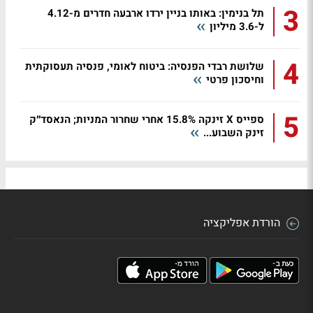
3
תל בנימין: באותו בניין ירדו ארבעה חדרים מ-4.12
ל-3.6 מיליון
4
שלושת רבדי הפנסיה: ביטוח לאומי, פנסיה תעסוקתית
וחיסכון פרטי
5
ספייס X זינקה 15.8% אחרי שחרור המניות; הנאסד״ק
זינק השבוע...
הורדת אפליקציה