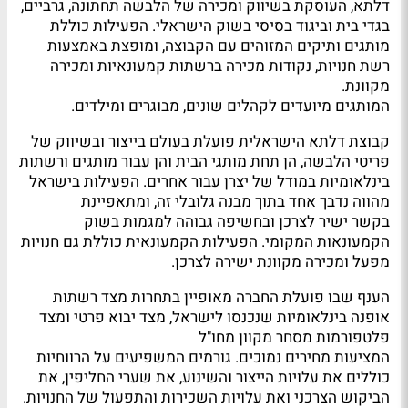
דלתא, העוסקת בשיווק ומכירה של הלבשה תחתונה, גרביים,
בגדי בית וביגוד בסיסי בשוק הישראלי. הפעילות כוללת
מותגים ותיקים המזוהים עם הקבוצה, ומופצת באמצעות
רשת חנויות, נקודות מכירה ברשתות קמעונאיות ומכירה
מקוונת.
המותגים מיועדים לקהלים שונים, מבוגרים ומילדים.
קבוצת דלתא הישראלית פועלת בעולם בייצור ובשיווק של
פריטי הלבשה, הן תחת מותגי הבית והן עבור מותגים ורשתות
בינלאומיות במודל של יצרן עבור אחרים. הפעילות בישראל
מהווה נדבך אחד בתוך מבנה גלובלי זה, ומתאפיינת
בקשר ישיר לצרכן ובחשיפה גבוהה למגמות בשוק
הקמעונאות המקומי. הפעילות הקמעונאית כוללת גם חנויות
מפעל ומכירה מקוונת ישירה לצרכן.
הענף שבו פועלת החברה מאופיין בתחרות מצד רשתות
אופנה בינלאומיות שנכנסו לישראל, מצד יבוא פרטי ומצד
פלטפורמות מסחר מקוון מחו"ל
המציעות מחירים נמוכים. גורמים המשפיעים על הרווחיות
כוללים את עלויות הייצור והשינוע, את שערי החליפין, את
הביקוש הצרכני ואת עלויות השכירות והתפעול של החנויות.