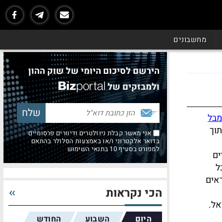
מחשבונים
הירשם לסיכום היומי של שוק ההון
ולמבזקים של
מבל
וך
אני מאשר קבלת ניוזלטרים ודיוורים פרסומיים
בדואר אלקטרוני ו/או באמצעות הסלולר בהתאם
למפורט בסעיף 10 בתנאי השימוש
ים
ל
ראים
הכי נקראות
אל.
היום
השבוע
החודש