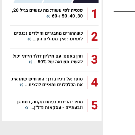
1
פנסיה לפי עשור: מה עושים בגיל 20,
30, 40, 50 ו-60
2
כשההורים מתבגרים והילדים נכנסים
לתמונה: איך מנהלים הון...
3
וורן באפט: עם מיליון דולר הייתי יכול
להשיג תשואה של 50%...
4
סופר אל ניניו בדרך: התרחיש שמדאיג
את הכלכלנים ומאיים להצית...
5
מחירי הדירות בפתח תקווה, רמת גן
וגבעתיים - עסקאות נדל"ן...