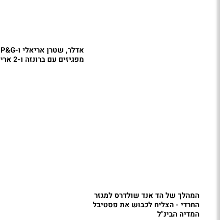
אדלר, שטרן אריאלי ו-P&G
מפגיזים עם ברונזה ו-2 אריות כסף
המהלך של הד אנד שולדרס למגזר
החרדי - הצליח לכבוש את פסטיבל
המדיה הבינ"ל