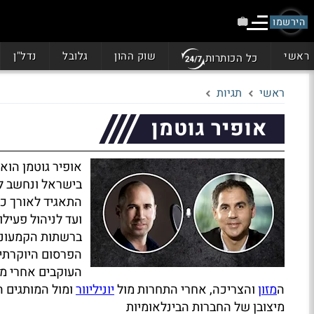
הירשמו
ראשי
שוק ההון
גלובל
נדל"ן
כל הכותרות
ראשי
תגיות
אופיר גוטמן
אופיר גוטמן הוא
בישראל ונחשב ל
התאגיד לאורך כמ
ועד לניהול פעילו
ברשתות הקמעונא
הפרסום היוקרתי 
העוקבים אחרי מד
ה
מזון
והצריכה, אחרי התחרות מול
יוניליוור
ומול המותגים ה
מיצובן של החברות הבינלאומיות