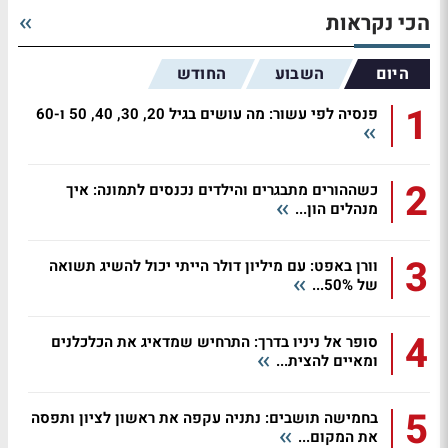
הכי נקראות
היום
השבוע
החודש
1
פנסיה לפי עשור: מה עושים בגיל 20, 30, 40, 50 ו-60
2
כשההורים מתבגרים והילדים נכנסים לתמונה: איך
מנהלים הון...
3
וורן באפט: עם מיליון דולר הייתי יכול להשיג תשואה
של 50%...
4
סופר אל ניניו בדרך: התרחיש שמדאיג את הכלכלנים
ומאיים להצית...
5
בחמישה תושבים: נתניה עקפה את ראשון לציון ותפסה
את המקום...