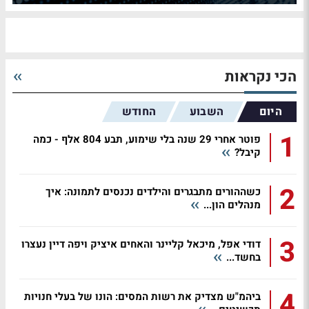
הכי נקראות
היום
השבוע
החודש
1
פוטר אחרי 29 שנה בלי שימוע, תבע 804 אלף - כמה
קיבל?
2
כשההורים מתבגרים והילדים נכנסים לתמונה: איך
מנהלים הון...
3
דודי אפל, מיכאל קליינר והאחים איציק ויפה דיין נעצרו
בחשד...
4
ביהמ"ש מצדיק את רשות המסים: הונו של בעלי חנויות