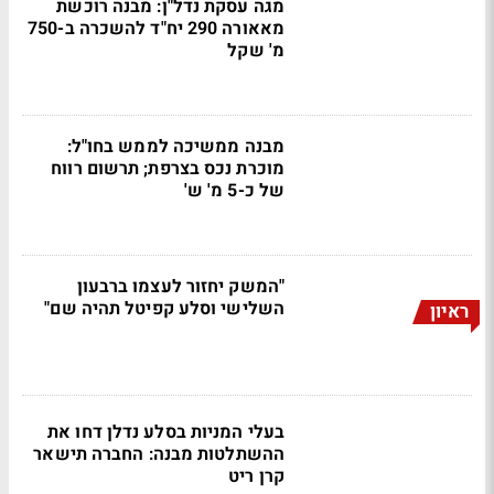
מגה עסקת נדל"ן: מבנה רוכשת
מאאורה 290 יח"ד להשכרה ב-750
מ' שקל
מבנה ממשיכה לממש בחו"ל:
מוכרת נכס בצרפת; תרשום רווח
של כ-5 מ' ש'
"המשק יחזור לעצמו ברבעון
השלישי וסלע קפיטל תהיה שם"
ראיון
בעלי המניות בסלע נדלן דחו את
ההשתלטות מבנה: החברה תישאר
קרן ריט