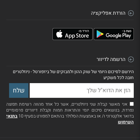
הורדת אפליקציה
הרשמה לדיוור
הירשם לסיכום היומי של שוק ההון ולמבזקים של ביזפורטל - ניוזלטרים
חובה לכל משקיע
אני מאשר קבלת שני ניוזלטרים, אשר כל אחד מהווה רשימת תפוצה
נפרדת, בנושאים סיכום יומי והתראות חמות וקבלת דיוורים פרסומיים
בדואר אלקטרוני ו/ או באמצעות הסלולר בהתאם למפורט בסעיף 10
בתנאי
השימוש