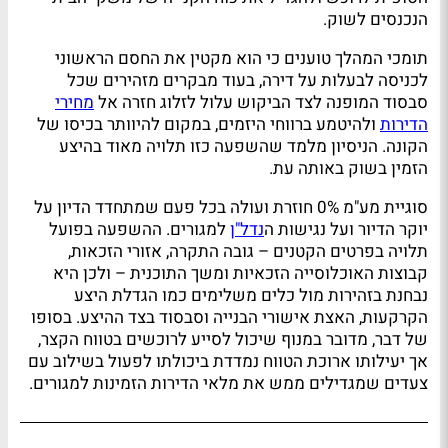
הנכנסים לשוק.
תומכי המהלך טוענים כי הוא מקטין את החסם הראשוני
לכניסה לבעלות על דירה, בעוד מבקרים מזהירים שכל
סבסוד המופנה לצד הביקוש עלול לזלוג חזרה אל
מחירי
הדירות
ולהיטמע ברווחי היזמים, במקום להיוותר בכיסו של
הקונה. הניסיון מלמד שהשפעה כזו תלויה מאוד בהיצע
הזמין בשוק באותה עת.
סוגיית מע"מ 0% חוזרת ועולה בכל פעם שמתחדד הדיון על
יוקר הדיור ועל נגישות ה
נדל"ן
למגורים. ההשפעה בפועל
תלויה בפרטים הקטנים – גובה התקרה, אזורי הזכאות,
קבוצות האוכלוסייה הזכאיות ומשך התוכנית – ולכן היא
נבחנת בזהירות מול כלים משלימים כמו הגדלת היצע
הקרקעות, האצת אישורי הבנייה וסבסוד בצד ההיצע. בסופו
של דבר, מדובר במנוף שיכול לסייע לרוכשים בטווח הקצר,
אך יעילותו ארוכת הטווח נמדדת ביכולתו לפעול בשילוב עם
צעדים שמגדילים ממש את מלאי הדירות הזמינות למגורים.