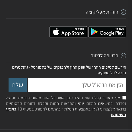
הורדת אפליקציה
הרשמה לדיוור
הירשם לסיכום היומי של שוק ההון ולמבזקים של ביזפורטל - ניוזלטרים
חובה לכל משקיע
אני מאשר קבלת שני ניוזלטרים, אשר כל אחד מהווה רשימת תפוצה
נפרדת, בנושאים סיכום יומי והתראות חמות וקבלת דיוורים פרסומיים
בדואר אלקטרוני ו/ או באמצעות הסלולר בהתאם למפורט בסעיף 10
בתנאי
השימוש