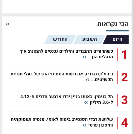
הכי נקראות
היום
השבוע
החודש
1
כשההורים מתבגרים והילדים נכנסים לתמונה: איך
מנהלים הון...
2
ביהמ"ש מצדיק את רשות המסים: הונו של בעלי חנויות
תכשיטים...
3
תל בנימין: באותו בניין ירדו ארבעה חדרים מ-4.12
ל-3.6 מיליון
4
שלושת רבדי הפנסיה: ביטוח לאומי, פנסיה תעסוקתית
וחיסכון פרטי