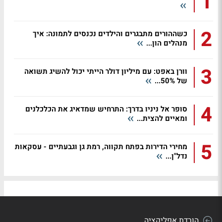
1
2
כשההורים מתבגרים והילדים נכנסים לתמונה: איך
מנהלים הון...
3
וורן באפט: עם מיליון דולר הייתי יכול להשיג תשואה
של 50%...
4
סופר אל ניניו בדרך: התרחיש שמדאיג את הכלכלנים
ומאיים להצית...
5
מחירי הדירות בפתח תקווה, רמת גן וגבעתיים - עסקאות
נדל"ן...
הורדת אפליקציה