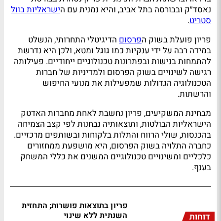
נאסד״ק ובבורסה בתל אביב, והיא נמנית עם ה
ישראליות בוול
סטריט
.
פריון פועלת בשוק ה
פרסום
הדיגיטלי התחרותי, הנשלט
במידה רבה על ידי ענקיות כמו גוגל ומטא, ולכן היא נדרשת
להתמחות בנישות ובפתרונות טכנולוגיים ייחודיים. פעילותה
רגישה לשינויים בשוק הפרסום ולמדיניות של חברות
הטכנולוגיה הגדולות שמפעילות את מנועי החיפוש
והרשתות.
מבחינת המשקיעים, פריון נחשבת לאחת מחברות האדטק
הישראליות הבולטות, ותוצאותיה נבחנות לפי קצב הצמיחה
בהכנסות, שולי הרווח והתלות בלקוחות ובשותפים מרכזיים.
כחברה התלויה בשוק הפרסום, היא מושפעת ממחזורים
כלכליים ומשינויים טכנולוגיים המשנים את כללי המשחק
בענף.
פריון בתוצאות פושרות; התחזית
השנתית ללא שינוי
דוחות