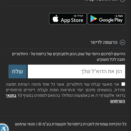
הרשמה לדיוור
הירשם לסיכום היומי של שוק ההון ולמבזקים של ביזפורטל - ניוזלטרים
חובה לכל משקיע
אני מאשר קבלת שני ניוזלטרים, אשר כל אחד מהווה רשימת תפוצה
נפרדת, בנושאים סיכום יומי והתראות חמות וקבלת דיוורים פרסומיים
בדואר אלקטרוני ו/ או באמצעות הסלולר בהתאם למפורט בסעיף 10
בתנאי
השימוש
כל הזכויות שמורות לחברת ביזפורטל תקשורת בע"מ ©
|
תנאי שימוש