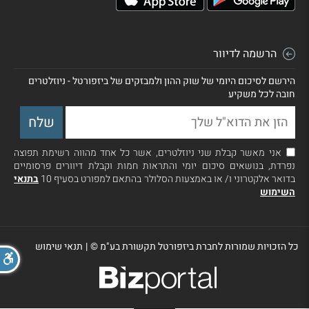
הרשמה לדיוור
הירשם לסיכום היומי של שוק ההון ולמבזקים של ביזפורטל - ניוזלטרים
חובה לכל משקיע
אני מאשר קבלת שני ניוזלטרים, אשר כל אחד מהווה רשימת תפוצה
נפרדת, בנושאים סיכום יומי והתראות חמות וקבלת דיוורים פרסומיים
בדואר אלקטרוני ו/ או באמצעות הסלולר בהתאם למפורט בסעיף 10
בתנאי
השימוש
כל הזכויות שמורות לחברת ביזפורטל תקשורת בע"מ ©
|
תנאי שימוש