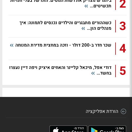
2
ביהמ"ש מצדיק את רשות המסים: הונו של בעלי חנויות
תכשיטים...
3
כשההורים מתבגרים והילדים נכנסים לתמונה: איך
מנהלים הון...
4
שכר חדר ב-200 דולר - וזכה במחצית מדירת המנוחה
5
דודי אפל, מיכאל קליינר והאחים איציק ויפה דיין נעצרו
בחשד...
הורדת אפליקציה