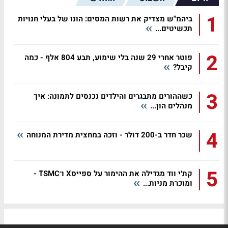
1
ביהמ"ש מצדיק את רשות המסים: הונו של בעלי חנויות
תכשיטים...
2
פוטר אחרי 29 שנה בלי שימוע, תבע 804 אלף - כמה
קיבל?
3
כשההורים מתבגרים והילדים נכנסים לתמונה: איך
מנהלים הון...
4
שכר חדר ב-200 דולר - וזכה במחצית מדירת המנוחה
5
קת׳י ווד מגדילה את ההימור על ספייסX ו־TSMC -
ומוכרת מניות...