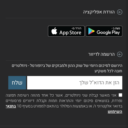
הורדת אפליקציה
הרשמה לדיוור
הירשם לסיכום היומי של שוק ההון ולמבזקים של ביזפורטל - ניוזלטרים
חובה לכל משקיע
אני מאשר קבלת שני ניוזלטרים, אשר כל אחד מהווה רשימת תפוצה
נפרדת, בנושאים סיכום יומי והתראות חמות וקבלת דיוורים פרסומיים
בדואר אלקטרוני ו/ או באמצעות הסלולר בהתאם למפורט בסעיף 10
בתנאי
השימוש