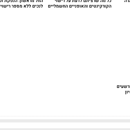
רה
כל מה שרציתם לדעת על רישוי
החל מראשון: הנפקת תגי
הקורקינטים והאופניים החשמליים
לנכים ללא מספר רישוי
רשעים
ון