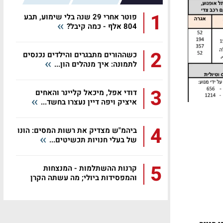
1
פוטר אחרי 29 שנה בלי שימוע, תבע
804 אלף - כמה קיבל?
2
כשההורים מתבגרים והילדים נכנסים
לתמונה: איך מנהלים הון...
3
דודי אפל, מיכאל קליינר והאחים
איציק ויפה דיין נעצרו בחשד...
4
ביהמ"ש מצדיק את רשות המסים: הונו
של בעלי חנויות תכשיטים...
5
קרנות ההשתלמות - המנצחות
והמפסידות ביולי; מה עשתה הקרן
שלכם?