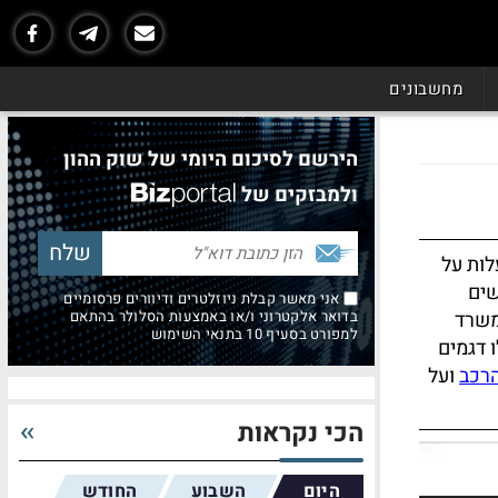
מחשבונים
הירשם לסיכום היומי של שוק ההון
ולמבזקים של
לות על
שים
אני מאשר קבלת ניוזלטרים ודיוורים פרסומיים
משרד
בדואר אלקטרוני ו/או באמצעות הסלולר בהתאם
למפורט בסעיף 10 בתנאי השימוש
 דגמים
רכב
ועל
הכי נקראות
היום
השבוע
החודש