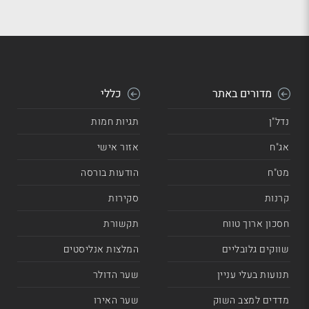
מדורים באתר
כללי
נדל"ן
תגיות חמות
אג"ח
אזור אישי
מט"ח
הודעות בורסה
קרנות
סקירות
חסכון ארוך טווח
תקשורת
שווקים גלובליים
המלצות אנליסטים
תנועות בעלי עניין
שער הדולר
מדדים למצב השוק
שער האירו