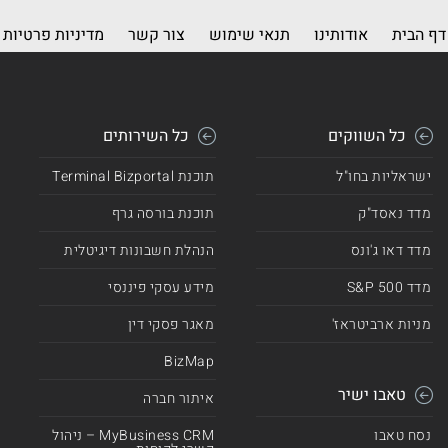
דף הבית
אודותינו
תנאי שימוש
צור קשר
מדיניות פרטיות
כל השווקים
כל השירותים
ישראליות בחו"ל
תוכנת Terminal Bizportal
מדד נאסד"ק
תוכנת בורסה גרף
מדד דאו ג'ונס
הנהלת חשבונות דיגיטלית
מדד 500 S&P
מידע עסקי פיננסי
מניות ארביטראז'
מאגר פסקי דין
BizMap
טאבו ישיר
איתור חברה
נסח טאבו
MyBusiness CRM – ניהול