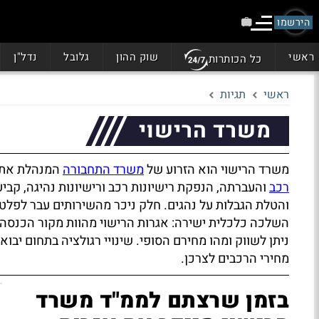
הירשמו
ראשי
שוק ההון
גלובל
נדל"ן
כל הכותרות
ראשי
תגיות
משרד הרישוי
משרד הרישוי הוא הזרוע של
משרד התחבורה
המנהלת את ר
רכב
והעברתה, הנפקת רישיונות רכב ורישיונות נהיגה, קבי
והטלת הגבלות על נהגים. חלק ניכר מהשירותים עבר לפלטפ
השלכה כלכלית ישירה: אגרות הרישוי מהוות מקור הכנסה מ
ניתן לשווק ומהו מחירם הסופי. שינויי רגולציה בתחום יב
מחירי הרכבים לצרכן.
בזמן שרצתם לממ"ד משרד