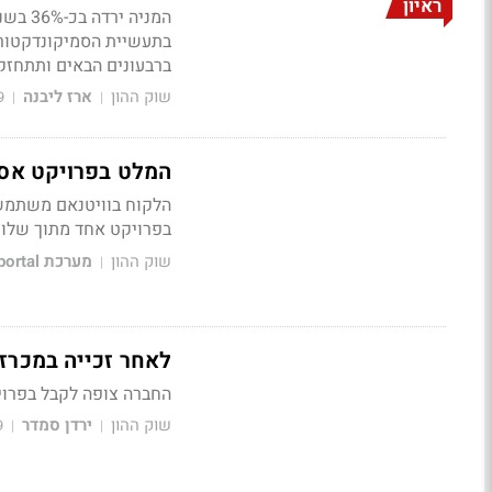
ראיון
המניה
בתעשיית הסמיקונדקטורים
ברבעונים הבאים ותתחזק ל-30%-40% בשנה 
שוק ההון
ארז ליבנה
9
|
|
המלט בפרויקט אסטרטגי 
בפרויקט אחד מתוך שלושה פרויקט
שוק ההון
מערכת Bizportal
|
לאחר זכייה במכרז
החברה צופה לקבל בפרויקט זה הזמנות
שוק ההון
ירדן סמדר
9
|
|