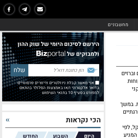
מחשבונים
הירשם לסיכום היומי של שוק ההון
ולמבזקים של
וברזים
וחות
אני מאשר קבלת ניוזלטרים ודיוורים פרסומיים
ני
בדואר אלקטרוני ו/או באמצעות הסלולר בהתאם
למפורט בסעיף 10 בתנאי השימוש
ת. במשך
רגתיים
הכי נקראות
טכנולוג'יס האמריקאית תמורת כ-900 מיליון שקל, לפי
המניע
היום
השבוע
החודש