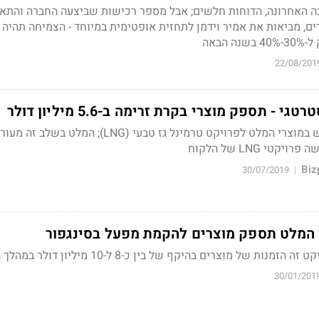
 ירדה בכ-36% בשנה האחרונה, הדוחות חלשים; אבל מספר רכישות שביצעה החברה וה
, מביאות את אמיר וידמן לתחזית אופטימית במיוחד - הצמיחה תהיה 
הבאה
22/08/201
- תספק מוצרי בקרת זרימה ב-5.6 מיליון דולר
הלקוח בוויטנאם משתמש במוצרי המלט לפרויקט טרמינל גז טבעי (LNG); המלט בשלב 
י LNG של הלקוח
30/07/2019
|
 המלט תספק מוצרים להקמת מפעל בסינגפור
 של מוצרים בהיקף של בין כ-8 ל-10 מיליון דולר במהלך התקופה
30/01/201