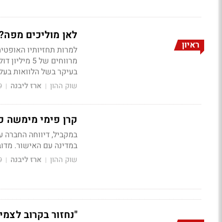
לאן מוליכים מפה?
ראיון
למרות תחזיותיו האופטי
בעיקר בשל הלוואות בעלים ד
שוק ההון
ארז ליבנה
9
|
|
קרן פימי מימשה כ-20% ממניות המלט בדיסקאונט של 2%
במקביל, דיווחה החברה על
במדינה עם האישור. מדו
שוק ההון
ארז ליבנה
9
|
|
"נחזור בקרוב לצמיח