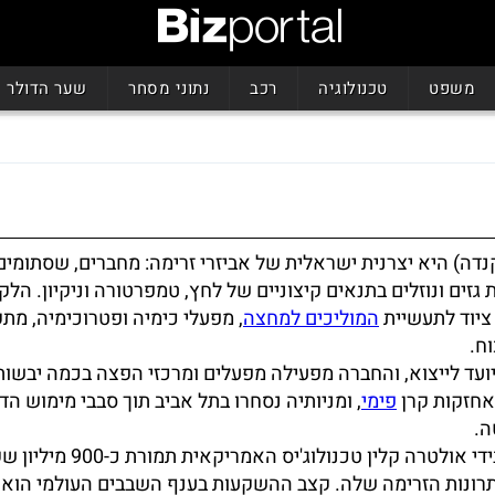
משפט
טכנולוגיה
רכב
נתוני מסחר
שער הדולר
דה) היא יצרנית ישראלית של אביזרי זרימה: מחברים, שסתומים 
גזים ונוזלים בתנאים קיצוניים של לחץ, טמפרטורה וניקיון. הלק
ציוד לתעשיית
המוליכים למחצה
, מפעלי כימיה ופטרוכימיה, מתק
ח.
ועד לייצוא, והחברה מפעילה מפעלים ומרכזי הפצה בכמה יבשו
אחזקות קרן
פימי
, ומניותיה נסחרו בתל אביב תוך סבבי מימוש הד
ה.
בעסקה שסגרה את הפרק הבורסאי שלה נרכשה החברה בידי אולטרה קלין 
תרונות הזרימה שלה. קצב ההשקעות בענף השבבים העולמי הוא 