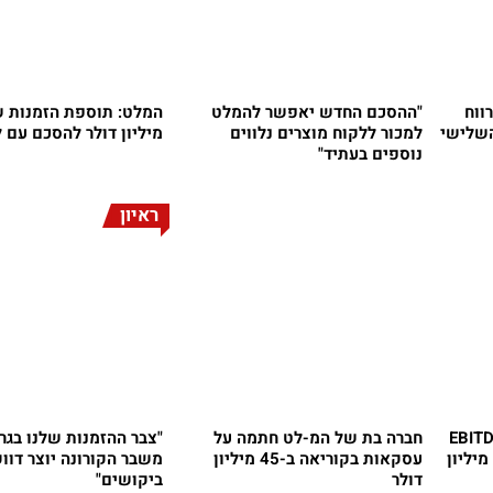
ווח
"ההסכם החדש יאפשר להמלט
למכור ללקוח מוצרים נלווים
מיליון דולר להסכם עם 
נוספים בעתיד"
ראיון
וחות חיוביים; ה-EBITDA
חברה בת של המ-לט חתמה על
"צבר ההזמנות שלנו בגרף
עלה בלמעלה מ-50% ל-6.5 מיליון
עסקאות בקוריאה ב-45 מיליון
משבר הקורונה יוצר דוו
דולר
ביקושים"