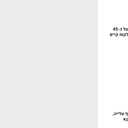
המלט: תוספת הזמנות של כ-45
לקוח קיים
 עלייה,
קא