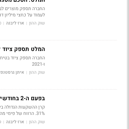
לעמוד על כחצי מיליון ד
שוק ההון
ארז ליבנה
0
|
|
המלט תספק ציוד לשני מתק
ו-2021
שוק ההון
איתן גרסטנפל
|
בפעם ה-2 בחודשיים: קרן פימי מימשה מניות בהמלט ב-100 מיליון שקל
31%. הרווח של פימי מהמכירה עומד על כ-500 מיליון שקל ומשקף תשואה של פי 3.4 על ההשקעה
שוק ההון
ארז ליבנה
9
|
|