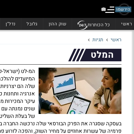
הירשמו
ראשי
שוק ההון
גלובל
נדל"ן
כל הכותרות
ראשי
תגיות
המלט
המ-לט (ישראל-קנ
המיועדים להולכת 
שלה הם יצרניות 
אנרגיה ותחנות כו
עיקר המכירות מי
שנים נמנתה עם 
של בעלת השליט
פרמיה של עשרות אחוזים על מחיר השוק, והפכה לזרוע פ