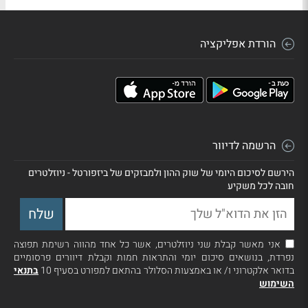
הורדת אפליקציה
הרשמה לדיוור
הירשם לסיכום היומי של שוק ההון ולמבזקים של ביזפורטל - ניוזלטרים
חובה לכל משקיע
אני מאשר קבלת שני ניוזלטרים, אשר כל אחד מהווה רשימת תפוצה
נפרדת, בנושאים סיכום יומי והתראות חמות וקבלת דיוורים פרסומיים
בדואר אלקטרוני ו/ או באמצעות הסלולר בהתאם למפורט בסעיף 10
בתנאי
השימוש