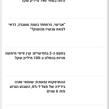
נדחה בשווי 140 מיליון שקל
"אבישי, הרווחתי בשנה שעברה, כדאי
לצאת עכשיו מהשוק?"
בפעם ה-2 בחודשיים: קרן פימי מימשה
מניות בהמלט ב-100 מיליון שקל
ההתרסקות נמשכת: שנחאי סגרה
בירידה של מעל ל-6%, השבוע הגרוע
מזה 6 שנים