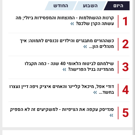
היום
השבוע
החודש
1
קרנות ההשתלמות - המנצחות והמפסידות ביולי; מה
עשתה הקרן שלכם?
2
כשההורים מתבגרים והילדים נכנסים לתמונה: איך
מנהלים הון...
3
שילמתם לביטוח הלאומי 40 שנה - כמה תקבלו
מהמדינה בגיל הפרישה?
4
דודי אפל, מיכאל קליינר והאחים איציק ויפה דיין נעצרו
בחשד...
5
סנדיסק עקפה את הציפיות - למשקיעים זה לא הספיק