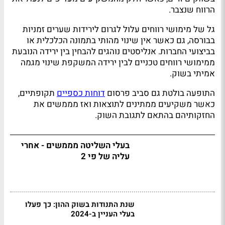
הרווח שנצבר.
גל של מימושי רווחים עלול לגרום לירידות שערים זמניות
בבורסה, גם כאשר אין שינוי מהותי בתמונה הכלכלית או
בביצועי החברות. אנליסטים נוהגים להבחין בין ירידה הנובעת
ממימושי רווחים טכניים לבין ירידה המשקפת שינוי מגמה
אמיתי בשוק.
התופעה בולטת גם סביב פרסום
דוחות כספיים
תקופתיים,
כאשר משקיעים ממתינים לתוצאות ואז מממשים את
החזקותיהם בהתאם לתגובת השוק.
בעלי השליטה מממשים - אחרי
עליה של פי 2
שנת התנודות בשוק ההון: כך פעלו
בעלי העניין ב-2024