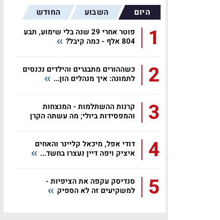
היום
השבוע
החודש
1
פוטר אחרי 29 שנה בלי שימוע, תבע
804 אלף - כמה קיבל?
2
כשההורים מתבגרים והילדים נכנסים
לתמונה: איך מנהלים הון...
3
קרנות ההשתלמות - המנצחות
והמפסידות ביולי; מה עשתה הקרן
שלכם?
4
דודי אפל, מיכאל קליינר והאחים
איציק ויפה דיין נעצרו בחשד...
5
סנדיסק עקפה את הציפיות -
למשקיעים זה לא הספיק