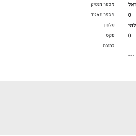
אל
מספר מנפיק
0
מספר תאגיד
תי
טלפון
0
פקס
כתובת
---