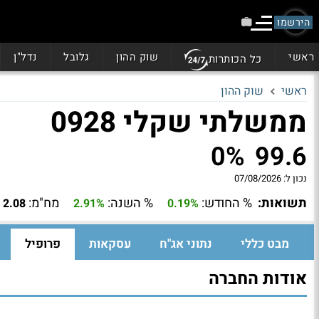
הירשמו
ראשי
שוק ההון
גלובל
נדל"ן
כל הכותרות
ראשי
שוק ההון
ממשלתי שקלי 0928
0%
99.6
נכון ל:
07/08/2026
תשואות:
% החודש:
% השנה:
מח"מ:
2.08
2.91%
0.19%
מבט כללי
נתוני אג"ח
עסקאות
פרופיל
אודות החברה