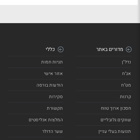
מדורים באתר
כללי
נדל"ן
תגיות חמות
אג"ח
אזור אישי
מט"ח
הודעות בורסה
קרנות
סקירות
חסכון ארוך טווח
תקשורת
שווקים גלובליים
המלצות אנליסטים
תנועות בעלי עניין
שער הדולר