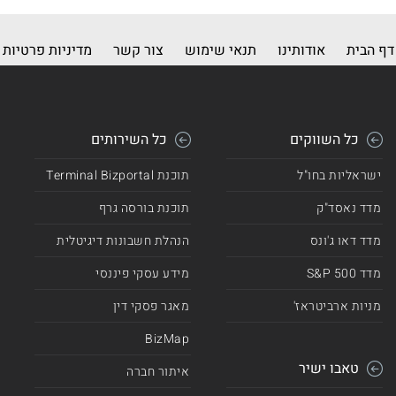
דף הבית
אודותינו
תנאי שימוש
צור קשר
מדיניות פרטיות
כל השווקים
כל השירותים
ישראליות בחו"ל
תוכנת Terminal Bizportal
מדד נאסד"ק
תוכנת בורסה גרף
מדד דאו ג'ונס
הנהלת חשבונות דיגיטלית
מדד 500 S&P
מידע עסקי פיננסי
מניות ארביטראז'
מאגר פסקי דין
BizMap
טאבו ישיר
איתור חברה