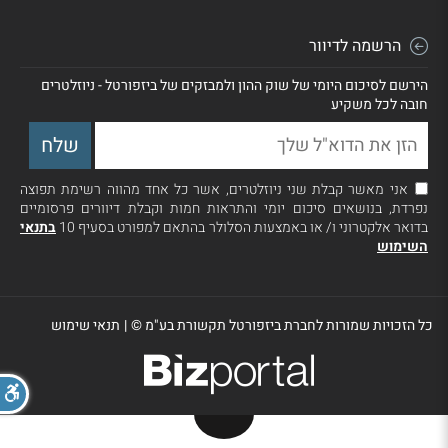
הרשמה לדיוור
הירשם לסיכום היומי של שוק ההון ולמבזקים של ביזפורטל - ניוזלטרים
חובה לכל משקיע
אני מאשר קבלת שני ניוזלטרים, אשר כל אחד מהווה רשימת תפוצה
נפרדת, בנושאים סיכום יומי והתראות חמות וקבלת דיוורים פרסומיים
בדואר אלקטרוני ו/ או באמצעות הסלולר בהתאם למפורט בסעיף 10
בתנאי
השימוש
כל הזכויות שמורות לחברת ביזפורטל תקשורת בע"מ ©
|
תנאי שימוש