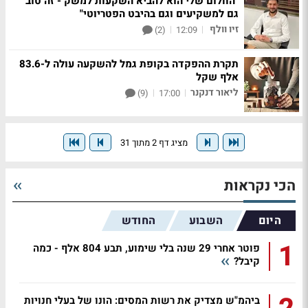
"החלום שלי הוא להביא השקעות למשק - זה טוב
גם למשקיעים וגם בהיבט הפטריוטי"
זיו וולף
|
|
(2)
12:09
תקרת ההפקדה בקופת גמל להשקעה עולה ל-83.6
אלף שקל
ליאור דנקנר
|
|
(9)
17:00
מציג דף 2 מתוך 31
הכי נקראות
היום
השבוע
החודש
1
פוטר אחרי 29 שנה בלי שימוע, תבע 804 אלף - כמה
קיבל?
ביהמ"ש מצדיק את רשות המסים: הונו של בעלי חנויות