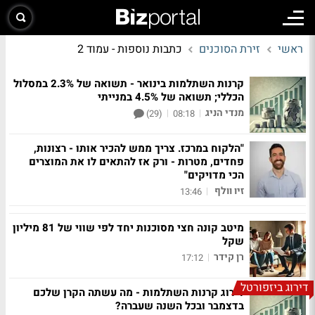
ראשי
זירת הסוכנים
כתבות נוספות - עמוד 2
קרנות השתלמות בינואר - תשואה של 2.3% במסלול
הכללי; תשואה של 4.5% במנייתי
מנדי הניג
|
|
(29)
08:18
"הלקוח במרכז. צריך ממש להכיר אותו - רצונות,
פחדים, מטרות - ורק אז להתאים לו את המוצרים
הכי מדויקים"
זיו וולף
|
13:46
מיטב קונה חצי מסוכנות יחד לפי שווי של 81 מיליון
שקל
רן קידר
|
17:12
דירוג ביזפורטל
דירוג קרנות השתלמות - מה עשתה הקרן שלכם
בדצמבר ובכל השנה שעברה?