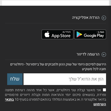
הורדת אפליקציה
הרשמה לדיוור
הירשם לסיכום היומי של שוק ההון ולמבזקים של ביזפורטל - ניוזלטרים
חובה לכל משקיע
אני מאשר קבלת שני ניוזלטרים, אשר כל אחד מהווה רשימת תפוצה
נפרדת, בנושאים סיכום יומי והתראות חמות וקבלת דיוורים פרסומיים
בדואר אלקטרוני ו/ או באמצעות הסלולר בהתאם למפורט בסעיף 10
בתנאי
השימוש