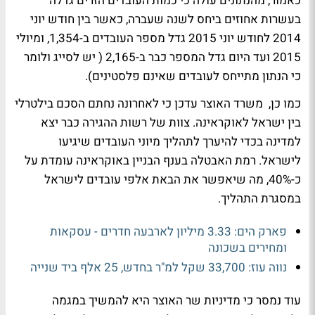
כאמור, מהנתונים עולה כי כמות העובדים הזרים גדלה
בעשרות אחוזים ביחס לשנה שעברה, כאשר בין חודש יוני
2014 לחודש יוני 2015 גדל מספר העובדים ב-1,354, ומיולי
2015 ועד היום גדל המספר כבר ב-2,165 ( יש לסייג ולומר
כי הנתון מתייחס לעובדים שאינם פלסטינים).
כמו כן, משרד האוצר עדכן כי לאחרונה נחתם הסכם בילטרלי
בין ישראל לאוקראינה. צוות של רשות ההגירה כבר יצא
למדינה בכדי להיערך לתהליך מיוני העובדים שיגיעו
לישראל. רמת האבטלה בענף הבניין באוקראינה עומדת על
כ-40%, מה שיאפשר את הבאת אלפי עובדים לישראל
במסגרת התהליך.
פארק הים: 3.33 מיליון לארבעה חדרים - עסקאות
ומחירים בשכונה
נווה עוז: 33,700 שקל למ"ר בחדש, 25 אלף ביד שנייה
עוד נמסר כי מדיניות שר האוצר היא להמשיך במגמה