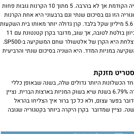
שקל. דמי הניהול מעט נמוכים יותר מהקטגוריה הקודמת אך לא בהרבה. 5 מתוך 10 הקרנות גובות פחות
צחת את הקטגוריה הזו גם בסיכום שנתי וגם ברבעוני היא אחת הקרנות
של אי.בי.אי. מדובר, עם זאת, בקרן זעירה עם 5.6 מיליון שקל בלבד. קרן גדולה יותר מאותו בית השקעות
היא דווקא בין האחרונות בסיכום רבעוני. גם כיוון בולטת לטובה, אך שוב, מדובר בקרן קטנטונת עם 11
מיליון שקל בלבד. קרן שהיא גם גדולה וגם מוצלחת היא הקרן של אלטשולר שחם המשקיעה ב-SP500.
שקיעה במניות המדד. היא השניה בסיכום שנתי והרביעית
סטריט מזנקת
חד הכשלונות היותר גדולים שלה, בשנה שבאופן כללי
הייתה גרועה מבחינתה. הראל חו"ל US הפסידה 6.79% בשנת שיא בשוק המניות בארצות הברית. נציין
יה הכי גרועה עומדת על פלוס 23%. מדובר בפער עצום, ולא כל כך ברור איך הצליחו בהראל
ה. נציין שמדובר בקרן היקרה ביותר בקטגוריה שגובה