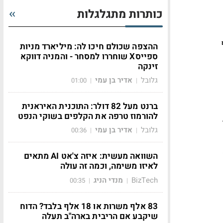
כותרות מתגלגלות
ההצפה שכולם חיכו לה: מיליארד מניות
ספייסX שוחררו למסחר - והמניה דווקא
זינקה
גלובל
אדיר בן עמי
01:00
|
|
ברנט מעל 82 דולר: התוכנית האיראנית
להורמוז טרפה את הקלפים בשוקי הנפט
גלובל
אדיר בן עמי
00:36
|
|
השוואה מעשית: איזה צ'אט AI מתאים
לאיזו משימה, וכמה זה עולה
BizTech
מנדי הניג
00:35
|
|
83 אלף משרות או 18 אלף בלבד? הדוח
שיקבע אם הריבית בארה"ב תעלה