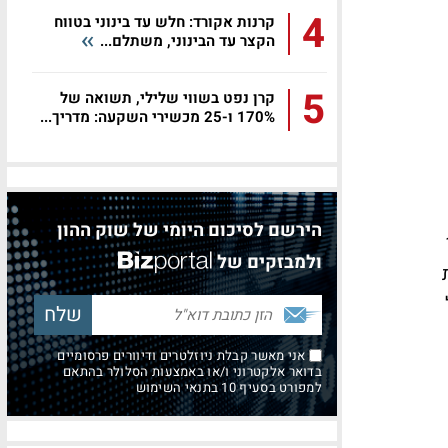
4
קרנות אקורד: חלש עד בינוני בטווח
הקצר עד הבינוני, משתלם...
5
קרן נפט בשווי שלילי, תשואה של
170% ו-25 מכשירי השקעה: מדריך...
הירשם לסיכום היומי של שוק ההון
ר מ-10%
ולמבזקים של
אני מאשר קבלת ניוזלטרים ודיוורים פרסומיים
בדואר אלקטרוני ו/או באמצעות הסלולר בהתאם
למפורט בסעיף 10 בתנאי השימוש