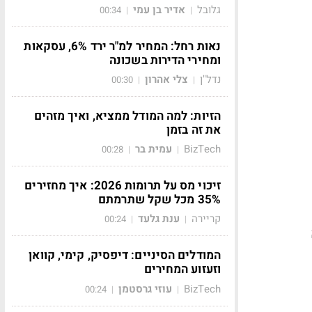
גלובל
אדיר בן עמי
00:34
|
|
נאות רחל: המחיר למ"ר ירד 6%, עסקאות
ומחירי הדירות בשכונה
נדל"ן
צלי אהרון
00:30
|
|
הזיות: למה המודל ממציא, ואיך מזהים
את זה בזמן
BizTech
עמית בר
00:28
|
|
זיכוי מס על תרומות 2026: איך מחזירים
35% מכל שקל שתרמתם
קריירה
ענת גלעד
00:24
|
|
המודלים הסיניים: דיפסיק, קימי, קוואן
וזעזוע המחירים
BizTech
עוזי גרסטמן
00:24
|
|