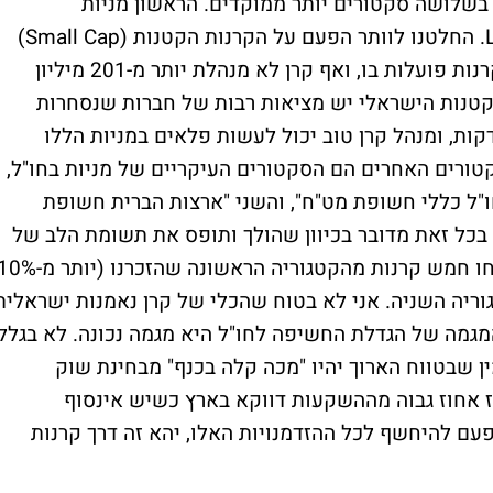
שלושה סקטורים יותר ממוקדים. הראשון מניות
ישראליות גדולות ובינוניות Large & Mid Cap. החלטנו לוותר הפעם על הקרנות הקטנות (Small Cap)
בגלל שמדובר בנתח שוק הולך ונעלם. רק 9 קרנות פועלות בו, ואף קרן לא מנהלת יותר מ-201 מיליון
קטנות הישראלי יש מציאות רבות של חברות שנסחרות
ות, ומנהל קרן טוב יכול לעשות פלאים במניות הללו
קטורים האחרים הם הסקטורים העיקריים של מניות בחו"ל,
"ל כללי חשופת מט"ח", והשני "ארצות הברית חשופת
 בכל זאת מדובר בכיוון שהולך ותופס את תשומת הלב של
המשקיעים הישראליים. בשנה האחרונה נפתחו חמש קרנות מהקטגוריה הראשונה שהזכרנו (יות
וריה השניה. אני לא בטוח שהכלי של קרן נאמנות ישראלית
המגמה של הגדלת החשיפה לחו"ל היא מגמה נכונה. לא בגלל
 שבטווח הארוך יהיו "מכה קלה בכנף" מבחינת שוק
ז אחוז גבוה מההשקעות דווקא בארץ כשיש אינסוף
 פעם להיחשף לכל ההזדמנויות האלו, יהא זה דרך קרנות