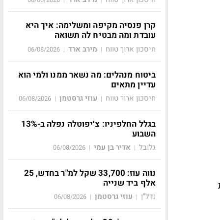
קרן פנסיה מקיפה ומשלימה: איך היא
עובדת ומה מבטיח לה תשואה
חיסכון ארוך טווח
מירב ארד
06/08/2026
|
|
ביטוח מנהלים: מה נשאר ממנו ולמי הוא
עדיין מתאים
חיסכון ארוך טווח
עוזי גרסטמן
06/08/2026
|
|
בגלל החלפיניו: צ׳יפוטלה נפלה ב-13%
השבוע
גלובל
אדיר בן עמי
06/08/2026
|
|
נווה עוז: 33,700 שקל למ"ר בחדש, 25
אלף ביד שנייה
1 קרנות
נדל"ן
עוזי גרסטמן
06/08/2026
|
|