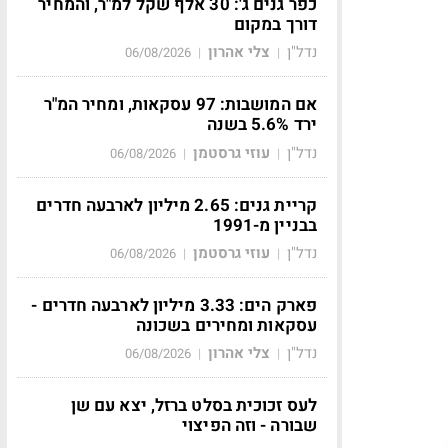
כפר גנים ג': 30 אלף שקל למ"ר, והמחיר
דורך במקום
נדל"ן
צלי אהרון
06/08/2026
|
|
אם המושבות: 97 עסקאות, ומחיר המ"ר
ירד 5.6% בשנה
נדל"ן
עוזי גרסטמן
06/08/2026
|
|
קריית גנים: 2.65 מיליון לארבעה חדרים
בבניין מ-1991
נדל"ן
עוזי גרסטמן
06/08/2026
|
|
פארק הים: 3.33 מיליון לארבעה חדרים -
עסקאות ומחירים בשכונה
נדל"ן
צלי אהרון
06/08/2026
|
|
לעס זכוכית בסלט ברזל, יצא עם שן
שבורה - וזה הפיצוי