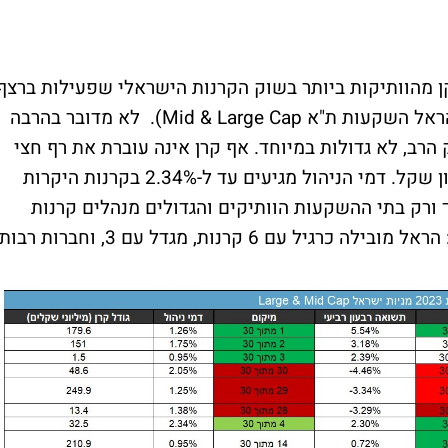
לקן מהוותיקות ביותר בשוק הקרנות הישראלי שפעילות ברצף
כ-30 שנה (מיטב ת"א 125, מגדל Mid Cap, הראל השקעות ת"א Mid & Large Cap). לא מדובר בהרבה
 הרב, לא גדולות במיוחד. אף קרן אינה עוברת את רף חצי
מיליארד השקל, ול-6 קרנות פחות מ-10 מיליון שקל. דמי הניהול מגיעים עד ל-2.34% בקרנות היקרות
תר. כמעט אך ורק בתי ההשקעות הוותיקים והגדולים מנהלים קרנות
בקטגוריה הזו. שוב אנו נפגשים עם כפילויות: הראל מובילה כרגיל עם 6 קרנות, מגדל עם 3, וחברות רבות