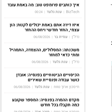
איך כותבים פרומפט טוב: מה באמת עובד
BizTech
ענת גלעד
00:24
|
|
איזו דירה אתם באמת יכולים לקנות: הון
עצמי, החזר חודשי ויחס ההחזר
נדל"ן
עמית בר
06/08/2026
|
|
ובות יותר מ-2%
משכנתה: המסלולים, ההצמדה, התמהיל
ומתי כדאי למחזר
נדל"ן
ענת גלעד
06/08/2026
|
|
הכיסויים הביטוחיים בפנסיה: אובדן
כושר עבודה ופנסיית שאירים
חיסכון ארוך טווח
ענת גלעד
06/08/2026
|
|
מקדם ההמרה בפנסיה: המספר שקובע
כמה תקבלו בכל חודש
חיסכון ארוך טווח
מירב ארד
06/08/2026
|
|