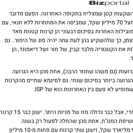
 השקעות קטן שמצליח בתקופה האחרונה. הפעם מדובר
בקרן לא כל כך קטנה במושגים של קבין, עם מעל 70 מיליון שקל, שמביסה את המתחרות ללא תנאי, עם
 שתי המובילות האחרות בסיכום רבעוני הן קרנות קטנות מאד
צמן, כך שלהשקיע בהן לעת עתה יהיה סוג של הימור. גם
 את הקטגוריה מלבד קבין, של מור ושל דיאמונד, הן
ועות (גם משהו שחוזר הרבה), אחת מהן היא הגרועה
הגרועה ביותר בסיכום שנתי. גם לסיגמא שתיים מהקרנות
ופיע לא פעם בין האחרונות הוא של ISP.
הקטגוריה האחרונה להשבוע היא גם קטנה למדי, אבל כבר גדולה מזו של מניות היתר. ישנן כבר 5
שיפת המט"ח, אחת מהן שהחלה לפעול רק בשנה
האחרונה. גם כאן אף קרן לא עוברת את החצי מליארד שקל, וישנן שתי קרנות עם פחות מ-10 מיליון