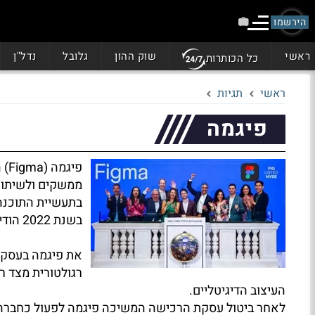
הירשמו
ראשי
שוק ההון
גלובל
נדל"ן
כל הכותרות
ראשי
תגיות
פיגמה
פי
ממשקים ולשיתוף 
בתעשיית התוכנה 
בשנת 2022 הודיעה חברת אדובי על כוונתה לרכוש
את פיגמה בעסקה
רגולטורית מצד ר
העיצוב הדיגיטליים.
לאחר ביטול עסקת הרכישה המשיכה פיגמה לפעול כחברה 