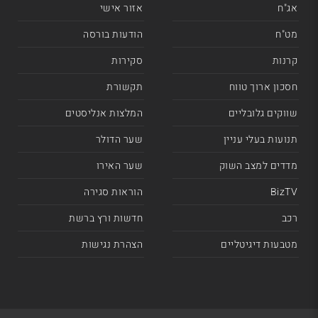
אג"ח
אזור אישי
מט"ח
הודעות בורסה
קרנות
סקירות
חסכון ארוך טווח
תקשורת
שווקים גלובליים
המלצות אנליסטים
תנועות בעלי עניין
שער הדולר
מדדים למצב השוק
שער האירו
BizTV
הוראות סגירה
רכב
חדשות ורץ ברשת
מטבעות דיגיטליים
הצהרת נגישות