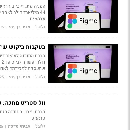
44 מיליארד דולר לאח
עצמאית
גלובל
אדיר בן עמי
25
|
|
בעקבות ביקוש שיא: פיג
שהעסקה למכירתה לאדובי ב-20 מיליארד דול
גלובל
אדיר בן עמי
25
|
|
וול סטריט מחכה: כ
חברת עיצוב התוכנה הגי
טראמפ
גלובל
אביחי טדסה
25
|
|