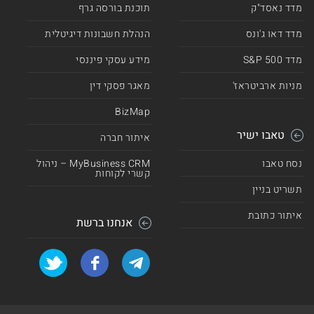
מדד נאסד"ק
תוכנת בורסה גרף
מדד דאו ג'ונס
הנהלת חשבונות דיגיטלית
מדד 500 S&P
מידע עסקי פיננסי
מניות ארביטראז'
מאגר פסקי דין
BizMap
טאבו ישיר
איתור חברה
נסח טאבו
MyBusiness CRM – ניהול
קשרי לקוחות
תשריט בניין
איתור כתובת
אנחנו ברשת