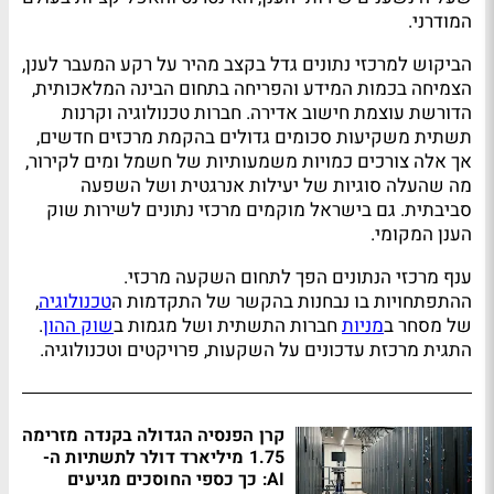
המודרני.
הביקוש למרכזי נתונים גדל בקצב מהיר על רקע המעבר לענן,
הצמיחה בכמות המידע והפריחה בתחום הבינה המלאכותית,
הדורשת עוצמת חישוב אדירה. חברות טכנולוגיה וקרנות
תשתית משקיעות סכומים גדולים בהקמת מרכזים חדשים,
אך אלה צורכים כמויות משמעותיות של חשמל ומים לקירור,
מה שהעלה סוגיות של יעילות אנרגטית ושל השפעה
סביבתית. גם בישראל מוקמים מרכזי נתונים לשירות שוק
הענן המקומי.
ענף מרכזי הנתונים הפך לתחום השקעה מרכזי.
ההתפתחויות בו נבחנות בהקשר של התקדמות ה
טכנולוגיה
,
של מסחר ב
מניות
חברות התשתית ושל מגמות ב
שוק ההון
.
התגית מרכזת עדכונים על השקעות, פרויקטים וטכנולוגיה.
קרן הפנסיה הגדולה בקנדה מזרימה
1.75 מיליארד דולר לתשתיות ה-
AI: כך כספי החוסכים מגיעים