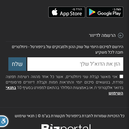
הרשמה לדיוור
הירשם לסיכום היומי של שוק ההון ולמבזקים של ביזפורטל - ניוזלטרים
חובה לכל משקיע
אני מאשר קבלת שני ניוזלטרים, אשר כל אחד מהווה רשימת תפוצה
נפרדת, בנושאים סיכום יומי והתראות חמות וקבלת דיוורים פרסומיים
בדואר אלקטרוני ו/ או באמצעות הסלולר בהתאם למפורט בסעיף 10
בתנאי
השימוש
כל הזכויות שמורות לחברת ביזפורטל תקשורת בע"מ ©
|
תנאי שימוש