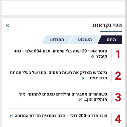
הכי נקראות
היום
השבוע
החודש
1
פוטר אחרי 29 שנה בלי שימוע, תבע 804 אלף - כמה
קיבל?
2
ביהמ"ש מצדיק את רשות המסים: הונו של בעלי חנויות
תכשיטים...
3
כשההורים מתבגרים והילדים נכנסים לתמונה: איך
מנהלים הון...
4
שכר חדר ב-200 דולר - וזכה במחצית מדירת המנוחה